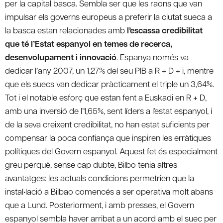
per la capital basca. Sembla ser que les raons que van
impulsar els governs europeus a preferir la ciutat sueca a
la basca estan relacionades amb
l’escassa credibilitat
que té l’Estat espanyol en temes de recerca,
desenvolupament i innovació
. Espanya només va
dedicar l’any 2007, un 1,27% del seu PIB a R + D + i, mentre
que els suecs van dedicar pràcticament el triple un 3,64%.
Tot i el notable esforç que estan fent a Euskadi en R + D,
amb una inversió de l’1,65%, sent líders a l’estat espanyol, i
de la seva creixent credibilitat, no han estat suficients per
compensar la poca confiança que inspiren les erràtiques
polítiques del Govern espanyol. Aquest fet és especialment
greu perquè, sense cap dubte, Bilbo tenia altres
avantatges: les actuals condicions permetrien que la
instal•lació a Bilbao comencés a ser operativa molt abans
que a Lund. Posteriorment, i amb presses, el Govern
espanyol sembla haver arribat a un acord amb el suec per