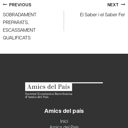
Post
PREVIOUS
NEXT
navigation
SOBRADAMENT
El Saber i el Saber Fer
PREPARATS,
ESCASSAMENT
QUALIFICATS
Amics del país
Inici
Amics del País