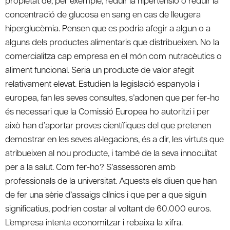
propietat de, per exemple, reduir la hipertensió o reduir la
concentració de glucosa en sang en cas de lleugera
hiperglucèmia. Pensen que es podria afegir a algun o a
alguns dels productes alimentaris que distribueixen. No la
comercialitza cap empresa en el món com nutracèutics o
aliment funcional. Seria un producte de valor afegit
relativament elevat. Estudien la legislació espanyola i
europea, fan les seves consultes, s’adonen que per fer-ho
és necessari que la Comissió Europea ho autoritzi i per
això han d’aportar proves científiques del que pretenen
demostrar en les seves al•legacions, és a dir, les virtuts que
atribueixen al nou producte, i també de la seva innocuïtat
per a la salut. Com fer-ho? S’assessoren amb
professionals de la universitat. Aquests els diuen que han
de fer una sèrie d’assaigs clínics i que per a que siguin
significatius, podrien costar al voltant de 60.000 euros.
L’empresa intenta economitzar i rebaixa la xifra.