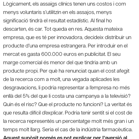
Lògicament, els assaigs clínics tenen uns costos i com
menys voluntaris s’utilitzin en els assajos, menys
significació tindrà el resultat estadístic. Al final ho
descarten, és car. Tot queda en res. Aquesta mateixa
empresa, que es té per innovadora, decideix distribuir un
producte d’una empresa estrangera. Per introduir en el
mercat es gasta 600.000 euros en publicitat. El seu
marge comercial és menor del que tindria amb un
producte propi. Per què ha renunciat quan el cost afegit
de la recerca com a molt, una vegada aplicades les
desgravacions, li podria representar a l’empresa no més
enllà del 5% del que li costa una campanya a la televisió?
Quin és el risc? Que el producte no funcioni? La veritat és
que resulta difícil d’explicar. Podria tenir sentit si el cost de
la recerca representés un percentatge molt més gran i un
temps molt llarg. Seria el cas de la indústria farmacèutica.
Aquest supòsit només es pot explicar per l’aversió al