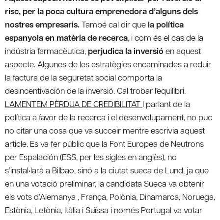
risc, per la poca cultura emprenedora d’alguns dels
nostres empresaris.
També cal dir que
la política
espanyola en matèria de recerca
, i com és el cas de la
indústria farmacèutica,
perjudica la inversió
en aquest
aspecte. Algunes de les estratègies encaminades a reduir
la factura de la seguretat social comporta la
desincentivación de la inversió. Cal trobar l’equilibri.
LAMENTEM PÈRDUA DE CREDIBILITAT
I parlant de la
política a favor de la recerca i el desenvolupament, no puc
no citar una cosa que va succeir mentre escrivia aquest
article. Es va fer públic que la Font Europea de Neutrons
per Espalación (ESS, per les sigles en anglès), no
s’instal•larà a Bilbao, sinó a la ciutat sueca de Lund, ja que
en una votació preliminar, la candidata Sueca va obtenir
els vots d’Alemanya , França, Polònia, Dinamarca, Noruega,
Estònia, Letònia, Itàlia i Suïssa i només Portugal va votar