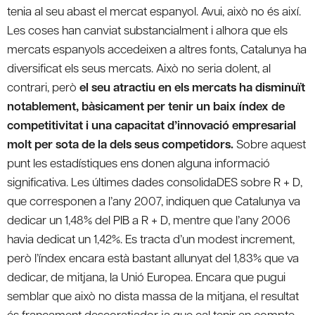
tenia al seu abast el mercat espanyol. Avui, això no és així.
Les coses han canviat substancialment i alhora que els
mercats espanyols accedeixen a altres fonts, Catalunya ha
diversificat els seus mercats. Això no seria dolent, al
contrari, però
el seu atractiu en els mercats ha disminuït
notablement, bàsicament per tenir un baix índex de
competitivitat i una capacitat d’innovació empresarial
molt per sota de la dels seus competidors.
Sobre aquest
punt les estadístiques ens donen alguna informació
significativa. Les últimes dades consolidaDES sobre R + D,
que corresponen a l’any 2007, indiquen que Catalunya va
dedicar un 1,48% del PIB a R + D, mentre que l’any 2006
havia dedicat un 1,42%. Es tracta d’un modest increment,
però l’índex encara està bastant allunyat del 1,83% que va
dedicar, de mitjana, la Unió Europea. Encara que pugui
semblar que això no dista massa de la mitjana, el resultat
és francament descoratjador ja que cal tenir en compte