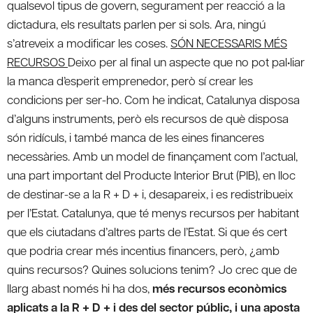
qualsevol tipus de govern, segurament per reacció a la
dictadura, els resultats parlen per si sols. Ara, ningú
s’atreveix a modificar les coses.
SÓN NECESSARIS MÉS
RECURSOS
Deixo per al final un aspecte que no pot pal•liar
la manca d’esperit emprenedor, però sí crear les
condicions per ser-ho. Com he indicat, Catalunya disposa
d’alguns instruments, però els recursos de què disposa
són ridículs, i també manca de les eines financeres
necessàries. Amb un model de finançament com l’actual,
una part important del Producte Interior Brut (PIB), en lloc
de destinar-se a la R + D + i, desapareix, i es redistribueix
per l’Estat. Catalunya, que té menys recursos per habitant
que els ciutadans d’altres parts de l’Estat. Si que és cert
que podria crear més incentius financers, però, ¿amb
quins recursos? Quines solucions tenim? Jo crec que de
llarg abast només hi ha dos,
més recursos econòmics
aplicats a la R + D + i des del sector públic, i una aposta