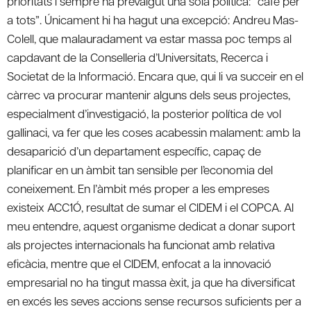
prioritats i sempre ha prevalgut una sola política: “cafè per
a tots”. Únicament hi ha hagut una excepció: Andreu Mas-
Colell, que malauradament va estar massa poc temps al
capdavant de la Conselleria d’Universitats, Recerca i
Societat de la Informació. Encara que, qui li va succeir en el
càrrec va procurar mantenir alguns dels seus projectes,
especialment d’investigació, la posterior política de vol
gallinaci, va fer que les coses acabessin malament: amb la
desaparició d’un departament específic, capaç de
planificar en un àmbit tan sensible per l’economia del
coneixement. En l’àmbit més proper a les empreses
existeix ACC1Ó, resultat de sumar el CIDEM i el COPCA. Al
meu entendre, aquest organisme dedicat a donar suport
als projectes internacionals ha funcionat amb relativa
eficàcia, mentre que el CIDEM, enfocat a la innovació
empresarial no ha tingut massa èxit, ja que ha diversificat
en excés les seves accions sense recursos suficients per a