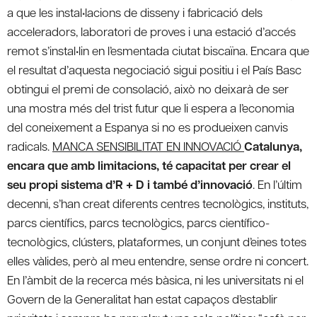
a que les instal•lacions de disseny i fabricació dels
acceleradors, laboratori de proves i una estació d’accés
remot s’instal•lin en l’esmentada ciutat biscaïna. Encara que
el resultat d’aquesta negociació sigui positiu i el País Basc
obtingui el premi de consolació, això no deixarà de ser
una mostra més del trist futur que li espera a l’economia
del coneixement a Espanya si no es produeixen canvis
radicals.
MANCA SENSIBILITAT EN INNOVACIÓ
Catalunya,
encara que amb limitacions, té capacitat per crear el
seu propi sistema d’R + D i també d’innovació
. En l’últim
decenni, s’han creat diferents centres tecnològics, instituts,
parcs científics, parcs tecnològics, parcs científico-
tecnològics, clústers, plataformes, un conjunt d’eines totes
elles vàlides, però al meu entendre, sense ordre ni concert.
En l’àmbit de la recerca més bàsica, ni les universitats ni el
Govern de la Generalitat han estat capaços d’establir