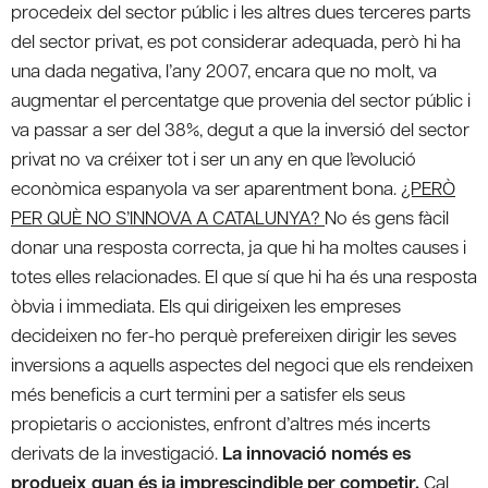
procedeix del sector públic i les altres dues terceres parts
del sector privat, es pot considerar adequada, però hi ha
una dada negativa, l’any 2007, encara que no molt, va
augmentar el percentatge que provenia del sector públic i
va passar a ser del 38%, degut a que la inversió del sector
privat no va créixer tot i ser un any en que l’evolució
econòmica espanyola va ser aparentment bona.
¿PERÒ
PER QUÈ NO S’INNOVA A CATALUNYA?
No és gens fàcil
donar una resposta correcta, ja que hi ha moltes causes i
totes elles relacionades. El que sí que hi ha és una resposta
òbvia i immediata. Els qui dirigeixen les empreses
decideixen no fer-ho perquè prefereixen dirigir les seves
inversions a aquells aspectes del negoci que els rendeixen
més beneficis a curt termini per a satisfer els seus
propietaris o accionistes, enfront d’altres més incerts
derivats de la investigació.
La innovació només es
produeix quan és ja imprescindible per competir.
Cal