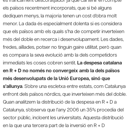
els països recentment incorporats, que si bé alguns
dediquen menys, la majoria tenen un cost d’obra molt
menor. La dada és especialment dolenta si es considera
que els països amb els quals s’ha de competir inverteixen
més del doble en recerca i desenvolupament. Les dades,
fredes, aïllades, potser no tinguin gaire utilitat, però quan
es compara la seva evolució amb la dels competidors
immediats les coses cobren sentit.
La despesa catalana
en R + D no només no convergeix amb la dels països
més desenvolupats de la Unió Europea, sinó que
s’allunya
. S’obre una escletxa entre estats, com Catalunya
enfront dels països nòrdics, que inverteixen més del doble.
Quan analitzem la distribució de la despesa en R + D a
Catalunya, s’observa que l’any 2006 un 35% procedia del
sector públic, incloent les universitats. Aquesta distribució
en la que una tercera part de la inversió en R + D