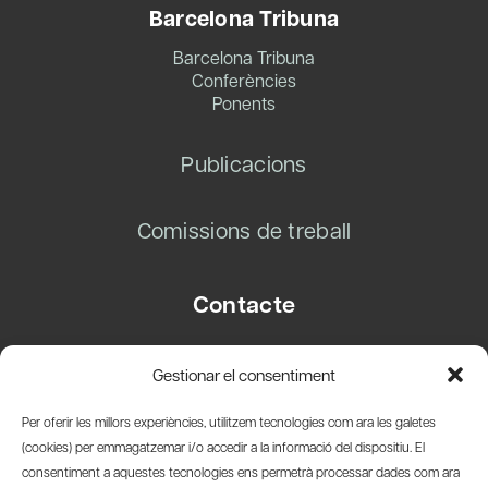
Barcelona Tribuna
Barcelona Tribuna
Conferències
Ponents
Publicacions
Comissions de treball
Contacte
Carrer Basea, 8
Gestionar el consentiment
08003 Barcelona
T.
+34 93 319 28 54
Per oferir les millors experiències, utilitzem tecnologies com ara les galetes
info@amicsdelpais.com
(cookies) per emmagatzemar i/o accedir a la informació del dispositiu. El
consentiment a aquestes tecnologies ens permetrà processar dades com ara
Suscripció Newsletter