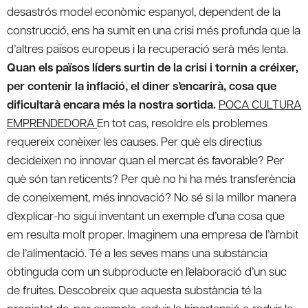
desastrós model econòmic espanyol, dependent de la
construcció, ens ha sumit en una crisi més profunda que la
d’altres països europeus i la recuperació serà més lenta.
Quan els països líders surtin de la crisi i tornin a créixer,
per contenir la inflació, el diner s’encarirà, cosa que
dificultarà encara més la nostra sortida.
POCA CULTURA
EMPRENDEDORA
En tot cas, resoldre els problemes
requereix conèixer les causes. Per què els directius
decideixen no innovar quan el mercat és favorable? Per
què són tan reticents? Per què no hi ha més transferència
de coneixement, més innovació? No sé si la millor manera
d’explicar-ho sigui inventant un exemple d’una cosa que
em resulta molt proper. Imaginem una empresa de l’àmbit
de l’alimentació. Té a les seves mans una substància
obtinguda com un subproducte en l’elaboració d’un suc
de fruites. Descobreix que aquesta substància té la