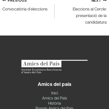
Post
PREVIOUS
NEXT
navigation
Convocatòria d´eleccions
Eleccions al Cercle:
presentació de la
candidatura
Amics del país
Inici
Amics del País
Història
Premis Amics del País