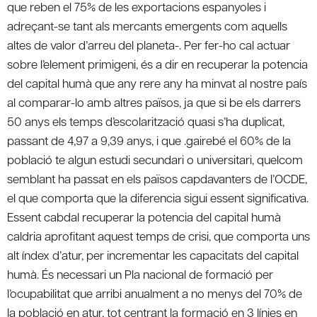
que reben el 75% de les exportacions espanyoles i
adreçant-se tant als mercants emergents com aquells
altes de valor d’arreu del planeta-. Per fer-ho cal actuar
sobre l’element primigeni, és a dir en recuperar la potencia
del capital humà que any rere any ha minvat al nostre país
al comparar-lo amb altres països, ja que si be els darrers
50 anys els temps d’escolarització quasi s’ha duplicat,
passant de 4,97 a 9,39 anys, i que .gairebé el 60% de la
població te algun estudi secundari o universitari, quelcom
semblant ha passat en els països capdavanters de l’OCDE,
el que comporta que la diferencia sigui essent significativa.
Essent cabdal recuperar la potencia del capital humà
caldria aprofitant aquest temps de crisi, que comporta uns
alt índex d’atur, per incrementar les capacitats del capital
humà. És necessari un Pla nacional de formació per
l’ocupabilitat que arribi anualment a no menys del 70% de
la població en atur, tot centrant la formació en 3 línies en