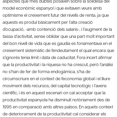
aspectes que més dubtes posaven sobre la solidesa del
model econòmic espanyol i que evitaven veure amb
optimisme el creixement futur del nivells de renta, ja que
aquests es produí bàsicament per l’alta creació
d’ocupació, -amb contenció dels salaris-, i l’augment de la
tassa d’activitat, sense oblidar que una part molt important
del bon nivell de vida que es gaudia es fonamentava en el
creixement sistemàtic de l’endeutament el qual encara que
s’ignorés tenia límit i data de caducitat. Fora incert afirmar
que la productivitat i la riquesa no ha crescut, però l’anàlisi
no s’han de fer de forma endogàmica, s’ha de
circumscriure en el context de l’economia global i el lliure
moviment dels recursos, del capital tecnològic i l’avens
científic, i és en aquest escenari on cal acceptar que la
productivitat espanyola ha disminuït notòriament des de
1995 en comparació amb altres països. En aquets context
de deteriorament de la productivitat cal considerar els