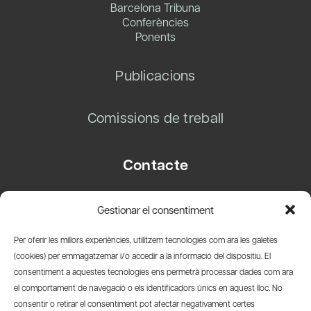
Barcelona Tribuna
Conferències
Ponents
Publicacions
Comissions de treball
Contacte
Carrer Basea, 8
Gestionar el consentiment
08003 Barcelona
T.
+34 93 319 28 54
Per oferir les millors experiències, utilitzem tecnologies com ara les galetes
info@amicsdelpais.com
(cookies) per emmagatzemar i/o accedir a la informació del dispositiu. El
consentiment a aquestes tecnologies ens permetrà processar dades com ara
Suscripció Newsletter
el comportament de navegació o els identificadors únics en aquest lloc. No
consentir o retirar el consentiment pot afectar negativament certes