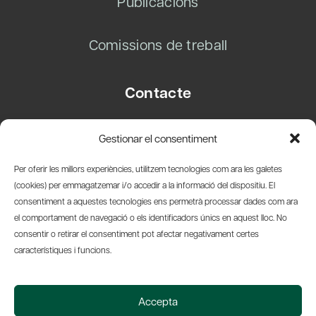
Publicacions
Comissions de treball
Contacte
Carrer Basea, 8
Gestionar el consentiment
08003 Barcelona
T.
+34 93 319 28 54
Per oferir les millors experiències, utilitzem tecnologies com ara les galetes
info@amicsdelpais.com
(cookies) per emmagatzemar i/o accedir a la informació del dispositiu. El
consentiment a aquestes tecnologies ens permetrà processar dades com ara
Suscripció Newsletter
el comportament de navegació o els identificadors únics en aquest lloc. No
consentir o retirar el consentiment pot afectar negativament certes
LinkedIn
YouTub
X
Bl
característiques i funcions.
© 2026 Societat Econòmica Barcelonesa d'Amics del País
Accepta