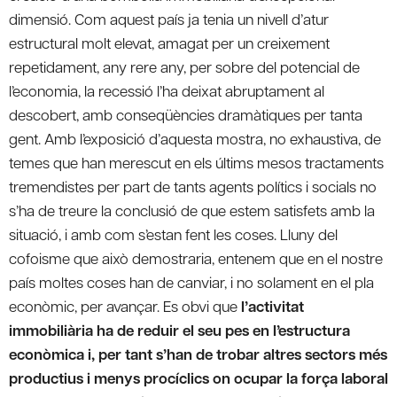
dimensió. Com aquest país ja tenia un nivell d’atur
estructural molt elevat, amagat per un creixement
repetidament, any rere any, per sobre del potencial de
l’economia, la recessió l’ha deixat abruptament al
descobert, amb conseqüències dramàtiques per tanta
gent. Amb l’exposició d’aquesta mostra, no exhaustiva, de
temes que han merescut en els últims mesos tractaments
tremendistes per part de tants agents polítics i socials no
s’ha de treure la conclusió de que estem satisfets amb la
situació, i amb com s’estan fent les coses. Lluny del
cofoisme que això demostraria, entenem que en el nostre
país moltes coses han de canviar, i no solament en el pla
econòmic, per avançar. Es obvi que
l’activitat
immobiliària ha de reduir el seu pes en l’estructura
econòmica i, per tant s’han de trobar altres sectors més
productius i menys procíclics on ocupar la força laboral