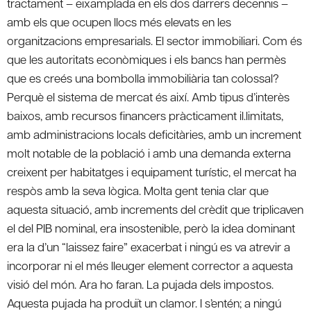
tractament – eixamplada en els dos darrers decennis –
amb els que ocupen llocs més elevats en les
organitzacions empresarials. El sector immobiliari. Com és
que les autoritats econòmiques i els bancs han permès
que es creés una bombolla immobiliària tan colossal?
Perquè el sistema de mercat és així. Amb tipus d’interès
baixos, amb recursos financers pràcticament il.limitats,
amb administracions locals deficitàries, amb un increment
molt notable de la població i amb una demanda externa
creixent per habitatges i equipament turístic, el mercat ha
respòs amb la seva lògica. Molta gent tenia clar que
aquesta situació, amb increments del crèdit que triplicaven
el del PIB nominal, era insostenible, però la idea dominant
era la d’un “laissez faire” exacerbat i ningú es va atrevir a
incorporar ni el més lleuger element corrector a aquesta
visió del món. Ara ho faran. La pujada dels impostos.
Aquesta pujada ha produït un clamor. I s’entén; a ningú