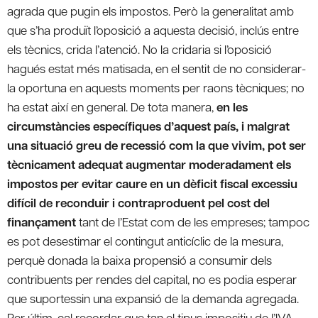
agrada que pugin els impostos. Però la generalitat amb
que s’ha produït l’oposició a aquesta decisió, inclús entre
els tècnics, crida l’atenció. No la cridaria si l’oposició
hagués estat més matisada, en el sentit de no considerar-
la oportuna en aquests moments per raons tècniques; no
ha estat així en general. De tota manera,
en les
circumstàncies específiques d’aquest país, i malgrat
una situació greu de recessió com la que vivim, pot ser
tècnicament adequat augmentar moderadament els
impostos per evitar caure en un dèficit fiscal excessiu
difícil de reconduir i contraproduent pel cost del
finançament
tant de l’Estat com de les empreses; tampoc
es pot desestimar el contingut anticíclic de la mesura,
perquè donada la baixa propensió a consumir dels
contribuents per rendes del capital, no es podia esperar
que suportessin una expansió de la demanda agregada.
Per últim, cal recordar que tan el tipus impositiu de l’IVA