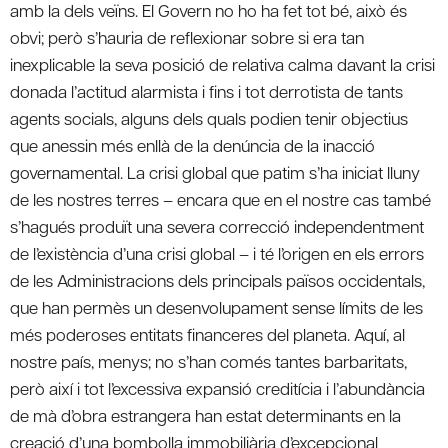
amb la dels veïns. El Govern no ho ha fet tot bé, això és
obvi; però s’hauria de reflexionar sobre si era tan
inexplicable la seva posició de relativa calma davant la crisi
donada l’actitud alarmista i fins i tot derrotista de tants
agents socials, alguns dels quals podien tenir objectius
que anessin més enllà de la denúncia de la inacció
governamental. La crisi global que patim s’ha iniciat lluny
de les nostres terres – encara que en el nostre cas també
s’hagués produït una severa correcció independentment
de l’existència d’una crisi global – i té l’origen en els errors
de les Administracions dels principals països occidentals,
que han permès un desenvolupament sense límits de les
més poderoses entitats financeres del planeta. Aquí, al
nostre país, menys; no s’han comés tantes barbaritats,
però així i tot l’excessiva expansió creditícia i l’abundància
de mà d’obra estrangera han estat determinants en la
creació d’una bombolla immobiliària d’excepcional