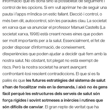
informació que es dóna sinó la possibilitat de seguiment i
control de les opcions. Si em vull aprimar he de seguir una
pauta i l’apps m’indica on estic fallant. Elecció i control, o
més ben dit, autocontrol, són les paraules clau. La societat
en xarxa que va anunciar el professor Manuel Castells (La
societat xarxa, 1998) està creant noves eines que poden
ser molt importants per a la salut. Essencialment, el fet de
poder disposar d’informació, de coneixement,
d’experiències que poden ajudar a decidir què fem amb la
nostra salut. No obstant, tot plegat no està exempt de
riscs. Però la nostra societat ha anant avançant
confrontant-losi resolent contradiccions. El que sí es fa
palès és que
les futures estratègies del sistema de salut
s’han de focalitzar més en la demanda, i això no és gens
fàcil perquè les estructures dels serveis de salut són
força rígides i sovint sotmeses a inèrcies i rutines que
són difícils de canviar
. El gran repte de veritat que ha