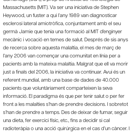
Massachusetts (MIT). Va ser una iniciativa de Stephen
Heywood, un fuster a qui l‘any 1989 van diagnosticar
esclerosi lateral amiotròfica, conjuntament amb el seu
germà Jamie que tenia una formació al MIT d’enginyer
mecànic i vocació en temes de salut. Després de sis anys
de recerca sobre aquesta malaltia, el mes de març de
l’any 2006 van començar una comunitat en línia per a
pacients amb la mateixa malaltia. Malgrat que ell va morir
just a finals del 2006, la iniciativa va continuar. Avui és un
referent mundial, amb una base de dades de 40.000
pacients que voluntàriament comparteixen la seva
informació. El paradigma és que per tenir salut o per fer
front a les malalties s’han de prendre decisions. I sobretot
s’han de prendre a temps. Des de deixar de fumar, seguir
una dieta, fer exercici físic, etc., fins a decidir si cal
radioteràpia o una acció quirúrgica en el cas d’un càncer. I