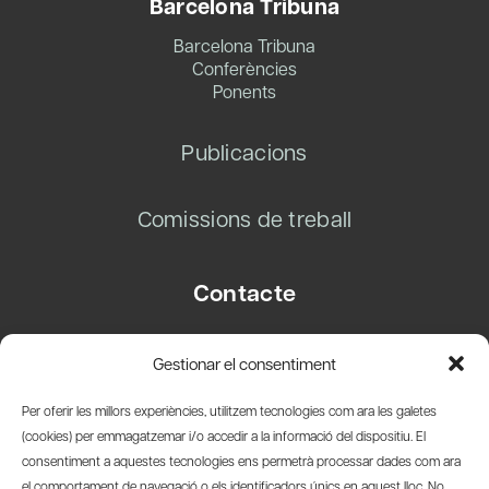
Barcelona Tribuna
Barcelona Tribuna
Conferències
Ponents
Publicacions
Comissions de treball
Contacte
Carrer Basea, 8
Gestionar el consentiment
08003 Barcelona
T.
+34 93 319 28 54
Per oferir les millors experiències, utilitzem tecnologies com ara les galetes
info@amicsdelpais.com
(cookies) per emmagatzemar i/o accedir a la informació del dispositiu. El
consentiment a aquestes tecnologies ens permetrà processar dades com ara
Suscripció Newsletter
el comportament de navegació o els identificadors únics en aquest lloc. No