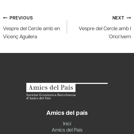
Post
PREVIOUS
NEXT
navigation
Vespre del Cercle amb en
Vespre del Cercle amb l
Vicenç Aguilera
´Oriol Ivern
Amics del país
Inici
Amics del País