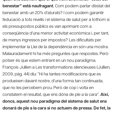
benestar” està naufragant
. Com podem parlar d’estat del
benestar amb un 20% d’aturats? I com podem garantir
l’educació a tots nivells i el sistema de salut per a tothom si
els pressupostos públics es van aprimant com a
conseqüència d’una menor activitat econòmica i, per tant,
de menys ingressos per impostos? Les dificultats per
implementar la Llei de la dependència en són una mostra.
Malauradament hi ha més preguntes que respostes. Però
potser és que estem entrant en un nou paradigma.
François Jullien a Les transformations silencieuses (Jullien,
2009, pàg. 44) diu: “Hi ha tantes modificacions que es
produeixen davant nostre, d’una forma tan continuada,
que no les percebem prou. Però de cop i volta en
constatem el resultat, que ens dóna de ple a la cara”.
Així,
doncs, aquest nou paradigma del sistema de salut ens
donarà de ple a la cara si no actuem de pressa. De fet, la