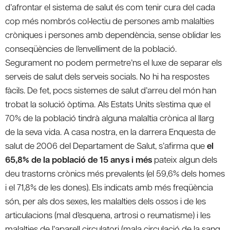
d’afrontar el sistema de salut és com tenir cura del cada
cop més nombrós col•lectiu de persones amb malalties
cròniques i persones amb dependència, sense oblidar les
conseqüències de l’envelliment de la població.
Segurament no podem permetre’ns el luxe de separar els
serveis de salut dels serveis socials. No hi ha respostes
fàcils. De fet, pocs sistemes de salut d’arreu del món han
trobat la solució òptima. Als Estats Units s’estima que el
70% de la població tindrà alguna malaltia crònica al llarg
de la seva vida. A casa nostra, en la darrera Enquesta de
salut de 2006 del Departament de Salut, s’afirma que
el
65,8% de la població de 15 anys i més
pateix algun dels
deu trastorns crònics més prevalents (el 59,6% dels homes
i el 71,8% de les dones). Els indicats amb més freqüència
són, per als dos sexes, les malalties dels ossos i de les
articulacions (mal d’esquena, artrosi o reumatisme) i les
malalties de l’aparell circulatori (mala circulació de la sang,