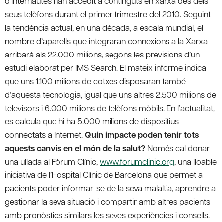
d’internautes han accedit a continguts en xarxa des dels
seus telèfons durant el primer trimestre del 2010. Seguint
la tendència actual, en una dècada, a escala mundial, el
nombre d’aparells que integraran connexions a la Xarxa
arribarà als 22.000 milions, segons les previsions d’un
estudi elaborat per IMS Search. El mateix informe indica
que uns 1.100 milions de cotxes disposaran també
d’aquesta tecnologia, igual que uns altres 2.500 milions de
televisors i 6.000 milions de telèfons mòbils. En l’actualitat,
es calcula que hi ha 5.000 milions de dispositius
connectats a Internet.
Quin impacte poden tenir tots
aquests canvis en el món de la salut?
Només cal donar
una ullada al Fòrum Clínic,
www.forumclinic.org
, una lloable
iniciativa de l’Hospital Clínic de Barcelona que permet a
pacients poder informar-se de la seva malaltia, aprendre a
gestionar la seva situació i compartir amb altres pacients
amb pronòstics similars les seves experiències i consells.