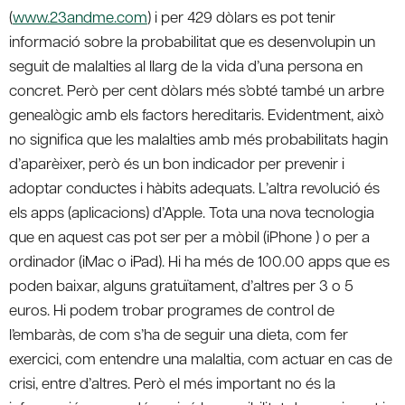
(
www.23andme.com
) i per 429 dòlars es pot tenir
informació sobre la probabilitat que es desenvolupin un
seguit de malalties al llarg de la vida d’una persona en
concret. Però per cent dòlars més s’obté també un arbre
genealògic amb els factors hereditaris. Evidentment, això
no significa que les malalties amb més probabilitats hagin
d’aparèixer, però és un bon indicador per prevenir i
adoptar conductes i hàbits adequats. L’altra revolució és
els apps (aplicacions) d’Apple. Tota una nova tecnologia
que en aquest cas pot ser per a mòbil (iPhone ) o per a
ordinador (iMac o iPad). Hi ha més de 100.00 apps que es
poden baixar, alguns gratuïtament, d’altres per 3 o 5
euros. Hi podem trobar programes de control de
l’embaràs, de com s’ha de seguir una dieta, com fer
exercici, com entendre una malaltia, com actuar en cas de
crisi, entre d’altres. Però el més important no és la