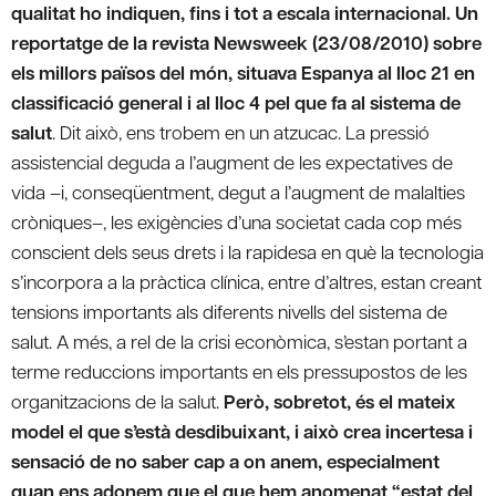
qualitat ho indiquen, fins i tot a escala internacional. Un
reportatge de la revista Newsweek (23/08/2010) sobre
els millors països del món, situava Espanya al lloc 21 en
classificació general i al lloc 4 pel que fa al sistema de
salut
. Dit això, ens trobem en un atzucac. La pressió
assistencial deguda a l’augment de les expectatives de
vida –i, conseqüentment, degut a l’augment de malalties
cròniques–, les exigències d’una societat cada cop més
conscient dels seus drets i la rapidesa en què la tecnologia
s’incorpora a la pràctica clínica, entre d’altres, estan creant
tensions importants als diferents nivells del sistema de
salut. A més, a rel de la crisi econòmica, s’estan portant a
terme reduccions importants en els pressupostos de les
organitzacions de la salut.
Però, sobretot, és el mateix
model el que s’està desdibuixant, i això crea incertesa i
sensació de no saber cap a on anem, especialment
quan ens adonem que el que hem anomenat “estat del