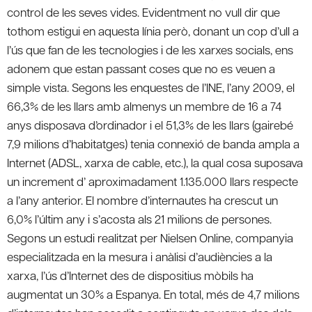
control de les seves vides. Evidentment no vull dir que
tothom estigui en aquesta línia però, donant un cop d’ull a
l’ús que fan de les tecnologies i de les xarxes socials, ens
adonem que estan passant coses que no es veuen a
simple vista. Segons les enquestes de l’INE, l’any 2009, el
66,3% de les llars amb almenys un membre de 16 a 74
anys disposava d’ordinador i el 51,3% de les llars (gairebé
7,9 milions d’habitatges) tenia connexió de banda ampla a
Internet (ADSL, xarxa de cable, etc.), la qual cosa suposava
un increment d’ aproximadament 1.135.000 llars respecte
a l’any anterior. El nombre d’internautes ha crescut un
6,0% l’últim any i s’acosta als 21 milions de persones.
Segons un estudi realitzat per Nielsen Online, companyia
especialitzada en la mesura i anàlisi d’audiències a la
xarxa, l’ús d’Internet des de dispositius mòbils ha
augmentat un 30% a Espanya. En total, més de 4,7 milions