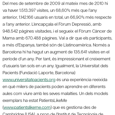
Del mes de setembre de 2009 al mateix mes de 2010 hi
va haver 1.513.397 visites, un 68,60% més que l’any
anterior, 1.142.166 usuaris en total, un 66,90% més respecte
a l’any anterior. L’encapçala el Fòrum Depressió, amb
948.542 pàgines visitades, i el segueix el Fòrum Càncer de
Mama amb 670.488 pàgines. Val a dir que els participants,
a més d’Espanya, també són de Llatinoamèrica. Només a
Barcelona hi ha hagut un augment de 135.641 visites en el
període d’un any. Per tant, és impressionant el creixement
d’usuaris tan sols en un any. Igualment, la Universitat dels
Pacients (Fundació Laporte, Barcelona)
www.universitatpacients.org
és una experiència reeixida
en què milers de pacients poden aprendre en diferents
aules com viure amb les seves malalties. Un dels models
exemplars ha estat PatientsLikeMe
(
www.patientslikeme.com
) que es gestiona des de
Cambridge (USA), a prop de l’Institut de Tecnologia de