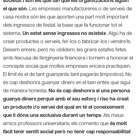
societat i són les que fan que les organitzacions siguin
el que són.
Les empreses manufactureres o de serveis de
casa nostra són les que aporten una part molt important
dels ingressos de l’estat, la base que fa funcionar tot el
sistema.
Un estat sense ingressos no existeix
. Algú ha de
crear productes o serveis, fer-los o fabricar-los i vendre’ls.
Deixem enrere, però no oblidem, les grans estafes fetes
amb l’excusa de l’enginyeria financera i tornem a honorar el
concepte social que moltes empreses encara practiquen.
El límit és el de tant guanyaràs tant pagaràs (impostos). No
és cap deshonra guanyar diners en el ben entès que sigui
de manera honesta.
No és cap deshonra si una persona
guanya diners perquè amb el seu esforç i risc ha creat
un producte i/o servei del qual en té el coneixement
que li dóna una exclusiva durant un temps
. Als meus
amics professors universitaris, els comento que
és molt
fàcil tenir sentit social però no tenir cap responsabilitat