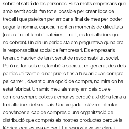
sobre el salari de les persones. Hi ha molts empresaris que
amb sentit social fan tot el possible per crear llocs de
treball i que pateixen per arribar a final de mes per poder
pagar la nòmina, especialment en moments de dificultats
(naturalment també pateixen, i molt, els treballadors que
no cobren). Un dia un periodista em preguntava quina era
la responsabilitat social de l’empresari. Els empresaris
tenen, o haurien de tenir, sentit de responsabilitat social.
Però no tan sols ells, també la societat en general, des dels
polítics utilitzant el diner públic fins a l’usuari quan compra
pel carrer i, davant d’una opció de compra, no mira on ha
estat fabricat. Un amic meu alemany em deia que ell
compra sempre cotxes alemanys perquè així dóna feina a
treballadors del seu país. Una vegada estàvem intentant
convèncer el cap de compres d’una organització de
distribució que comprés els nostres productes perquè la
fàbrica local estava en perill. La resposta va ser clara i