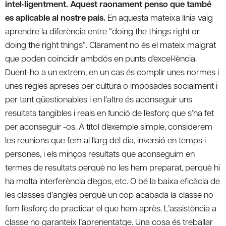
intel•ligentment. Aquest raonament penso que també
es aplicable al nostre país.
En aquesta mateixa línia vaig
aprendre la diferència entre “doing the things right or
doing the right things”. Clarament no és el mateix malgrat
que poden coincidir ambdós en punts d’excel•lència.
Duent-ho a un extrem, en un cas és complir unes normes i
unes regles apreses per cultura o imposades socialment i
per tant qüestionables i en l’altre és aconseguir uns
resultats tangibles i reals en funció de l’esforç que s’ha fet
per aconseguir -os. A títol d’exemple simple, considerem
les reunions que fem al llarg del dia, inversió en temps i
persones, i els minços resultats que aconseguim en
termes de resultats perquè no les hem preparat, perquè hi
ha molta interferència d’egos, etc. O bé la baixa eficàcia de
les classes d’anglès perquè un cop acabada la classe no
fem l’esforç de practicar el que hem après. L’assistència a
classe no garanteix l’aprenentatge. Una cosa és treballar