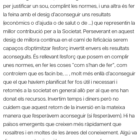
per justificar un sou, complint les normes, i una altra és fer
la feina amb el desig d’aconseguir uns resultats
(econòmics o d’ajuda o de salut o de …) que representin la
millor contribució per a la Societat. Perseverant en aquest
desig de millora contínua en el camí de l’eficàcia serem
capaços d’optimitzar l’esforç invertit envers els resultats
aconseguits. És rellevant l’esforç que posem en complir
unes normes, en fer les coses “com s’han de fer”, com
controlem que es facin be, … , molt més enllà d’aconseguir
que el que havíem planificat fer fos útil i necessari i
retornés a la societat en general allò per al que ens han
donat els recursos. Invertim temps i diners però no
cuidem que aquest retorn de la inversió en la mateixa
manera que l’esperàvem aconseguir (si l’esperàvem). Hi ha
països emergents que creixen més ràpidament que
nosaltres i en moltes de les àrees del coneixement. Algú va