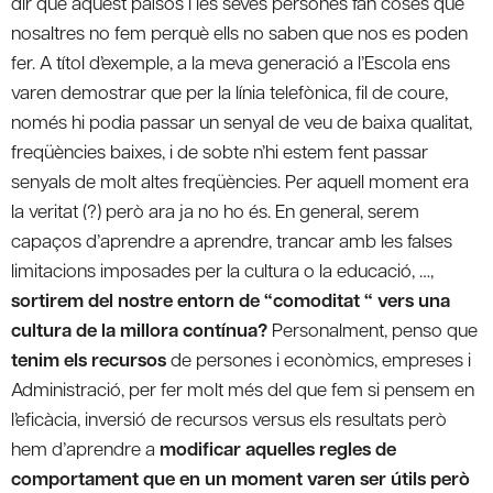
dir que aquest països i les seves persones fan coses que
nosaltres no fem perquè ells no saben que nos es poden
fer. A títol d’exemple, a la meva generació a l’Escola ens
varen demostrar que per la línia telefònica, fil de coure,
només hi podia passar un senyal de veu de baixa qualitat,
freqüències baixes, i de sobte n’hi estem fent passar
senyals de molt altes freqüències. Per aquell moment era
la veritat (?) però ara ja no ho és. En general, serem
capaços d’aprendre a aprendre, trancar amb les falses
limitacions imposades per la cultura o la educació, …,
sortirem del nostre entorn de “comoditat “ vers una
cultura de la millora contínua?
Personalment, penso que
tenim els recursos
de persones i econòmics, empreses i
Administració, per fer molt més del que fem si pensem en
l’eficàcia, inversió de recursos versus els resultats però
hem d’aprendre a
modificar aquelles regles de
comportament que en un moment varen ser útils però