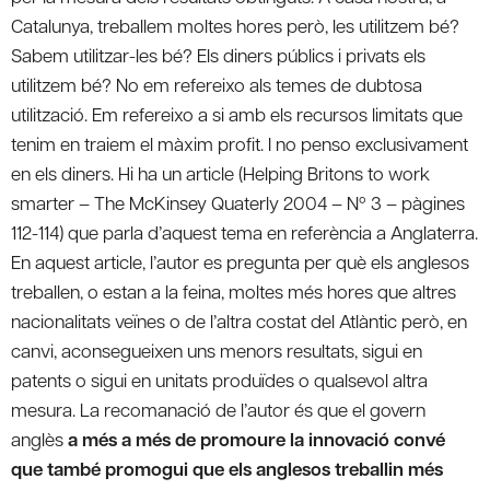
Catalunya, treballem moltes hores però, les utilitzem bé?
Sabem utilitzar-les bé? Els diners públics i privats els
utilitzem bé? No em refereixo als temes de dubtosa
utilització. Em refereixo a si amb els recursos limitats que
tenim en traiem el màxim profit. I no penso exclusivament
en els diners. Hi ha un article (Helping Britons to work
smarter – The McKinsey Quaterly 2004 – Nº 3 – pàgines
112-114) que parla d’aquest tema en referència a Anglaterra.
En aquest article, l’autor es pregunta per què els anglesos
treballen, o estan a la feina, moltes més hores que altres
nacionalitats veïnes o de l’altra costat del Atlàntic però, en
canvi, aconsegueixen uns menors resultats, sigui en
patents o sigui en unitats produïdes o qualsevol altra
mesura. La recomanació de l’autor és que el govern
anglès
a més a més de promoure la innovació convé
que també promogui que els anglesos treballin més