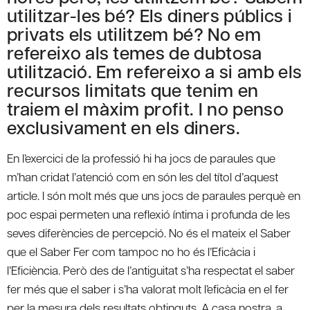
utilitzar-les bé? Els diners públics i
privats els utilitzem bé? No em
refereixo als temes de dubtosa
utilització. Em refereixo a si amb els
recursos limitats que tenim en
traiem el màxim profit. I no penso
exclusivament en els diners.
En l’exercici de la professió hi ha jocs de paraules que
m’han cridat l’atenció com en són les del títol d’aquest
article. I són molt més que uns jocs de paraules perquè en
poc espai permeten una reflexió íntima i profunda de les
seves diferències de percepció. No és el mateix el Saber
que el Saber Fer com tampoc no ho és l’Eficàcia i
l’Eficiència. Però des de l’antiguitat s’ha respectat el saber
fer més que el saber i s’ha valorat molt l’eficàcia en el fer
per la mesura dels resultats obtinguts. A casa nostra, a