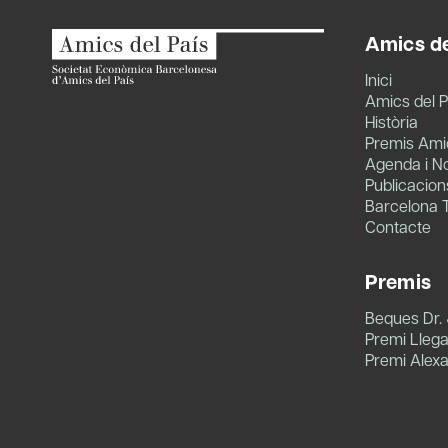
Amics de
Inici
Amics del P
Història
Premis Amic
Agenda i No
Publicacion
Barcelona 
Contacte
Premis
Beques Dr.
Premi Llegat
Premi Alex