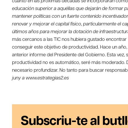
cuanto en las próximas décadas se incorporarán como 
educación superior a aquéllas que dejarán de formar pa
mantener políticas con un fuerte contenido incentivado
renovar y mejorar el capital físico, particularmente el c
últimos años para mejorar la dotación de infraestructu
más cercanos a las TIC nos hubiera gustado encontrar un
conseguir este objetivo de productividad. Hace un año, t
anterior informe del Presidente del Gobierno. Esta vez, 
productividad no es automático, seré más moderado. 
necesario profundizar. No tanto para buscar responsa
juny a www.estrategias2.es
Subscriu-te al butll