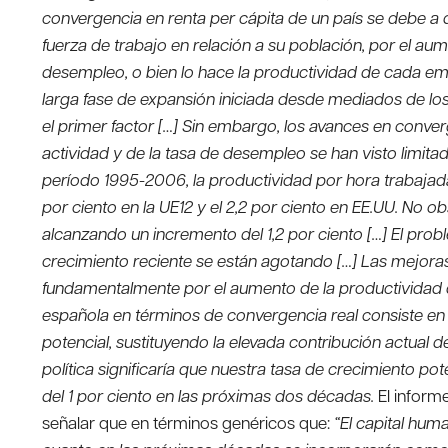
convergencia en renta per cápita de un país se debe a
fuerza de trabajo en relación a su población, por el aum
desempleo, o bien lo hace la productividad de cada emp
larga fase de expansión iniciada desde mediados de l
el primer factor […]
Sin embargo, los avances en conver
actividad y de la tasa de desempleo se han visto limitad
período 1995-2006, la productividad por hora trabajada 
por ciento en la UE12 y el 2,2 por ciento en EE.UU. No
alcanzando un incremento del 1,2 por ciento […] El pro
crecimiento reciente se están agotando […] Las mejoras
fundamentalmente por el aumento de la productividad del
española en términos de convergencia real consiste en
potencial, sustituyendo la elevada contribución actual d
política significaría que nuestra tasa de crecimiento po
del 1 por ciento en las próximas dos décadas.
El inform
señalar que en términos genéricos que:
“El capital hum