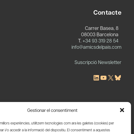
Contacte
Carrer Basea, 8
08003 Barcelona
T.
+34 93 319 28 54
c
info@amicsdelpais.com
Suscripció Newsletter
LinkedIn
YouTube
X
Blues
Gestionar el consentiment
s millors experiències, utilitzem tecnologies com ara les galetes (cookies) per
 i/o accedir a la informació del dispositiu. El consentiment a aquestes