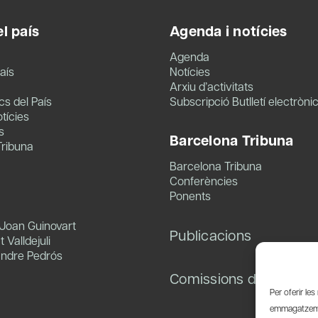
l país
Agenda i notícies
Agenda
aís
Notícies
Arxiu d’activitats
s del País
Subscripció Butlletí electròni
tícies
s
Barcelona Tribuna
Tribuna
Barcelona Tribuna
Conferències
Ponents
 Joan Guinovart
Publicacions
 Valldejuli
andre Pedrós
Comissions de treball
Per oferir le
emmagatzemar