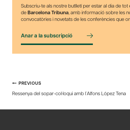
Subscriu-te als nostre butlletí per estar al dia de to
de
Barcelona Tribuna
, amb informació sobre les nos
convocatòries i novetats de les conferències que o
Anar a la subscripció
Post
PREVIOUS
Ressenya del sopar-col·loqui amb l´Alfons López Tena
navigation