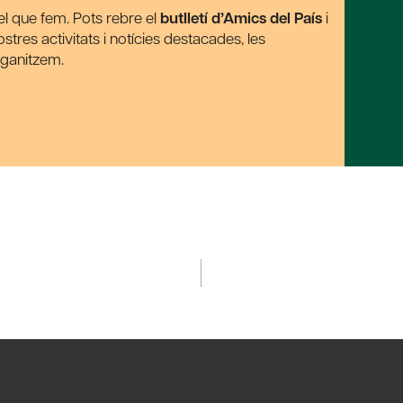
t el que fem. Pots rebre el
butlletí d’Amics del País
i
tres activitats i notícies destacades, les
rganitzem.