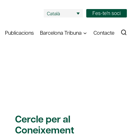
Fes-te'n soci
Català
Publicacions
Barcelona Tribuna
Contacte
Cercle per al
Coneixement