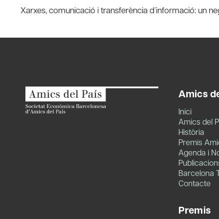
Xarxes, comunicació i transferència d´informació: un n
navigation
Amics de
Inici
Amics del P
Història
Premis Amic
Agenda i No
Publicacion
Barcelona 
Contacte
Premis