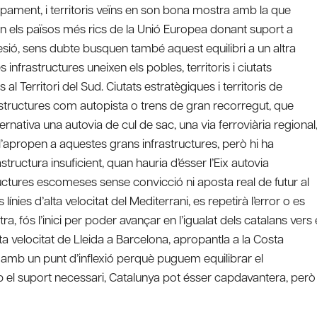
ament, i territoris veïns en son bona mostra amb la que
en els països més rics de la Unió Europea donant suport a
sió, sens dubte busquen també aquest equilibri a un altra
 infrastructures uneixen els pobles, territoris i ciutats
 Territori del Sud. Ciutats estratègiques i territoris de
astructures com autopista o trens de gran recorregut, que
ernativa una autovia de cul de sac, una via ferroviària regional
l’apropen a aquestes grans infrastructures, però hi ha
astructura insuficient, quan hauria d’ésser l’Eix autovia
ructures escomeses sense convicció ni aposta real de futur al
nies d’alta velocitat del Mediterrani, es repetirà l’error o es
a, fós l’inici per poder avançar en l’igualat dels catalans vers 
alta velocitat de Lleida a Barcelona, apropantla a la Costa
em amb un punt d’inflexió perquè puguem equilibrar el
amb el suport necessari, Catalunya pot ésser capdavantera, però