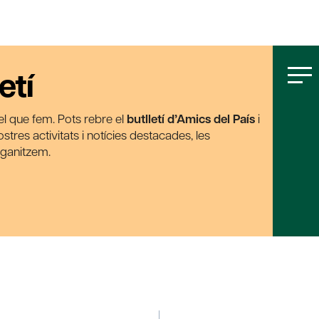
etí
t el que fem. Pots rebre el
butlletí d’Amics del País
i
tres activitats i notícies destacades, les
rganitzem.