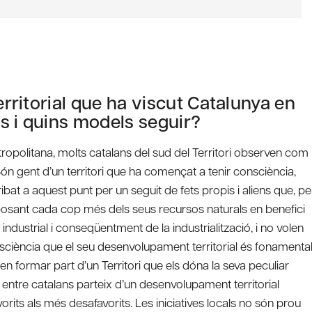
erritorial que ha viscut Catalunya en
s i quins models seguir?
ropolitana, molts catalans del sud del Territori observen com
 Són gent d’un territori que ha començat a tenir consciència,
ribat a aquest punt per un seguit de fets propis i aliens que, pe
disposant cada cop més dels seus recursos naturals en benefici
ó industrial i conseqüentment de la industrialització, i no volen
sciència que el seu desenvolupament territorial és fonamenta
nten formar part d’un Territori que els dóna la seva peculiar
t entre catalans parteix d’un desenvolupament territorial
vorits als més desafavorits. Les iniciatives locals no són prou