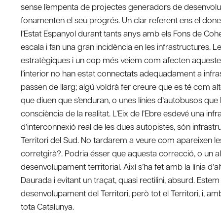
sense l’empenta de projectes generadors de desenvolup
fonamenten el seu progrés. Un clar referent ens el don
l’Estat Espanyol durant tants anys amb els Fons de Cohe
escala i fan una gran incidència en les infrastructures. Les
estratègiques i un cop més veiem com afecten aquestes al
l’interior no han estat connectats adequadament a infr
passen de llarg; algú voldrà fer creure que es té com alt
que diuen que s’enduran, o unes línies d’autobusos que 
consciència de la realitat. L’Eix de l’Ebre esdevé una infr
d’interconnexió real de les dues autopistes, són infrast
Territori del Sud. No tardarem a veure com apareixen les lí
corretgirà?. Podria ésser que aquesta correcció, o un altr
desenvolupament territorial. Així s’ha fet amb la línia d’
Daurada i evitant un traçat, quasi rectilini, absurd. Est
desenvolupament del Territori, però tot el Territori, i, 
tota Catalunya.