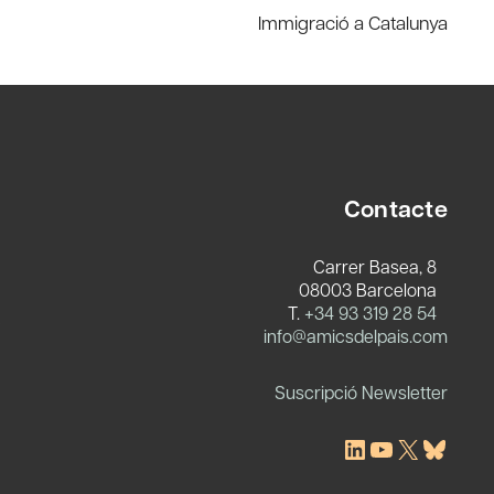
Immigració a Catalunya
Contacte
Carrer Basea, 8
08003 Barcelona
T.
+34 93 319 28 54
c
info@amicsdelpais.com
Suscripció Newsletter
LinkedIn
YouTube
X
Blues