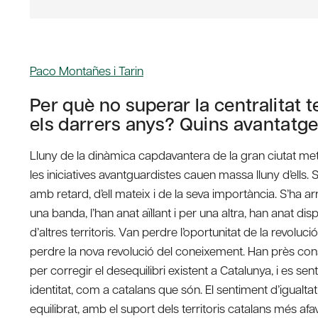
Paco Montañes i Tarin
Per què no superar la centralitat t
els darrers anys? Quins avantatge
Lluny de la dinàmica capdavantera de la gran ciutat met
les iniciatives avantguardistes cauen massa lluny d’ells.
amb retard, d’ell mateix i de la seva importància. S’ha ar
una banda, l’han anat aïllant i per una altra, han anat 
d’altres territoris. Van perdre l’oportunitat de la revoluci
perdre la nova revolució del coneixement. Han près con
per corregir el desequilibri existent a Catalunya, i es se
identitat, com a catalans que són. El sentiment d’igualta
equilibrat, amb el suport dels territoris catalans més afa