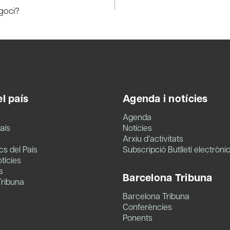
egoci?
l país
Agenda i notícies
Agenda
aís
Notícies
Arxiu d’activitats
s del País
Subscripció Butlletí electròni
tícies
s
Barcelona Tribuna
Tribuna
Barcelona Tribuna
Conferències
Ponents