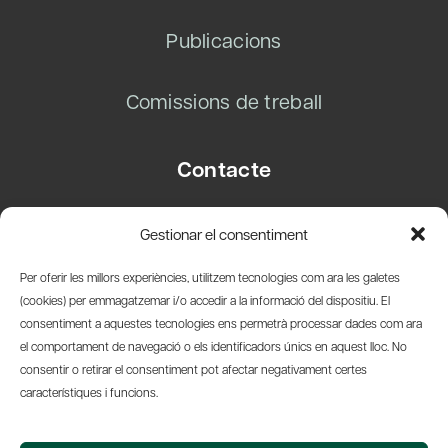
Publicacions
Comissions de treball
Contacte
Carrer Basea, 8
Gestionar el consentiment
08003 Barcelona
T.
+34 93 319 28 54
Per oferir les millors experiències, utilitzem tecnologies com ara les galetes
info@amicsdelpais.com
(cookies) per emmagatzemar i/o accedir a la informació del dispositiu. El
consentiment a aquestes tecnologies ens permetrà processar dades com ara
Suscripció Newsletter
el comportament de navegació o els identificadors únics en aquest lloc. No
consentir o retirar el consentiment pot afectar negativament certes
LinkedIn
YouTub
X
Bl
característiques i funcions.
© 2026 Societat Econòmica Barcelonesa d'Amics del País