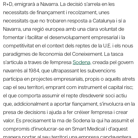
R+D, emigrarà a Navarra. La decisió s’arrela en les
necessitats de finançament i recolzament, unes
necessitats que no trobaren resposta a Catalunya i sí a
Navarra, una regió europea amb una clara voluntat de
fomentar i facilitar el desenvolupament empresarial i la
competitivitat en el context dels reptes de la U.E. i els nous
paradigmes de l’economia del Coneixement. La tasca
s’articula a traves de l’empresa
Sodena,
creada pel govern
navarrès al 1984, que ultrapassant les subvencions
participa en projectes empresarials, propis o aquells atrets
cap el seu territori, emprant com instrument el capital risc;
el que comporta assumir el repte d’esdevenir soci actiu
que, addicionalment a aportar fiançament, s’involucra en la
presa de decisions i ajuda a fer créixer l’empresa i crear
valor. Es precisament la ma de Sodena la qui ha assumit el
compromís d’involucrar-se en Smart Medical i d’aquest
manera portar al seu territori una empresa capdavantera