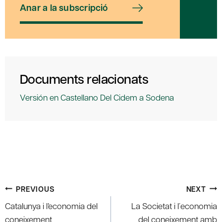
Anar a la subscripció
Documents relacionats
Versión en Castellano Del Cidem a Sodena
Post
PREVIOUS
NEXT
navigation
Catalunya i l’economia del
La Societat i l´economia
coneixement
del coneixement amb