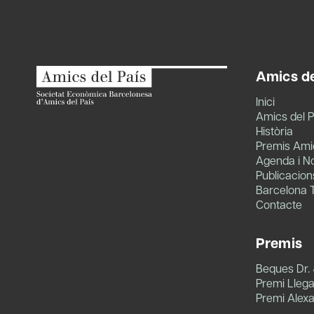
Amics de
Inici
Amics del P
Història
Premis Amic
Agenda i No
Publicacion
Barcelona 
Contacte
Premis
Beques Dr.
Premi Llegat
Premi Alex