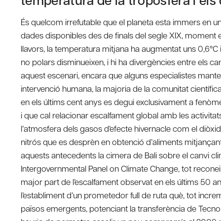
És quelcom irrefutable que el planeta esta immers en u
dades disponibles des de finals del segle XIX, moment 
llavors, la temperatura mitjana ha augmentat uns 0,6°C i 
no polars disminueixen, i hi ha divergències entre els can
aquest escenari, encara que alguns especialistes mantene
intervenció humana, la majoria de la comunitat científi
en els últims cent anys es degui exclusivament a fenòme
i que cal relacionar escalfament global amb les activi
l’atmosfera dels gasos d’efecte hivernacle com el diòxid d
nitrós que es desprèn en obtenció d’aliments mitjançant
aquests antecedents la cimera de Bali sobre el canvi cli
Intergovernmental Panel on Climate Change, tot reconei
major part de l’escalfament observat en els últims 50 an
l’establiment d’un prometedor full de ruta què, tot incre
països emergents, potenciant la transferència de Tecnolog