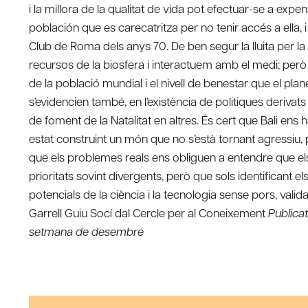
i la millora de la qualitat de vida pot efectuar-se a ex
población que es carecatritza per no tenir accés a ella, i 
Club de Roma dels anys 70. De ben segur la lluita per la 
recursos de la biosfera i interactuem amb el medi; però 
de la població mundial i el nivell de benestar que el pl
s’evidencien també, en l’existència de politiques derivats d
de foment de la Natalitat en altres. És cert que Bali en
estat construint un món que no s’està tornant agressiu, 
que els problemes reals ens obliguen a entendre que els
prioritats sovint divergents, però que sols identificant els
potencials de la ciència i la tecnologia sense pors, valid
Garrell Guiu Socí dal Cercle per al Coneixement
Publicat
setmana de desembre