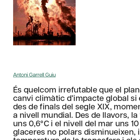
Antoni Garrell Guiu
És quelcom irrefutable que el pla
canvi climàtic d’impacte global s
des de finals del segle XIX, mom
a nivell mundial. Des de llavors, 
uns 0,6°C i el nivell del mar uns 1
glaceres no polars disminueixen, i
temperatura de la troposfera i els 