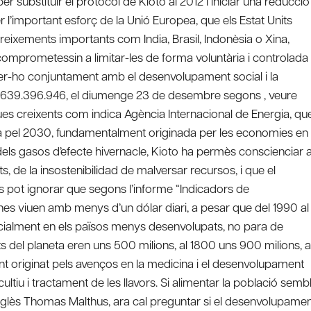
substituir el protocol de Kioto al 2012 i iniciar una reducció
 l’important esforç de la Unió Europea, que els Estat Units
reixements importants com India, Brasil, Indonèsia o Xina,
comprometessin a limitar-les de forma voluntària i controlada
fer-ho conjuntament amb el desenvolupament social i la
.639.396.946, el diumenge 23 de desembre segons , veure
ues creixents com indica Agència Internacional de Energia, qu
 pel 2030, fundamentalment originada per les economies en
s gasos d’efecte hivernacle, Kioto ha permès conscienciar 
 de la insostenibilidad de malversar recursos, i que el
es pot ignorar que segons l’informe “Indicadors de
s viuen amb menys d’un dólar diari, a pesar que del 1990 al
ecialment en els països menys desenvolupats, no para de
ts del planeta eren uns 500 milions, al 1800 uns 900 milions, a
nt originat pels avenços en la medicina i el desenvolupament
cultiu i tractament de les llavors. Si alimentar la població semb
anglès Thomas Malthus, ara cal preguntar si el desenvolupame