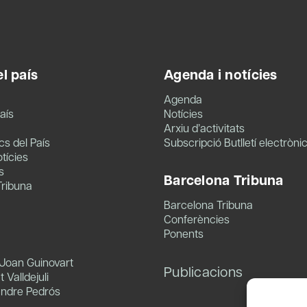
l país
Agenda i notícies
Agenda
aís
Notícies
Arxiu d’activitats
s del País
Subscripció Butlletí electròni
tícies
s
Barcelona Tribuna
Tribuna
Barcelona Tribuna
Conferències
Ponents
 Joan Guinovart
Publicacions
 Valldejuli
andre Pedrós