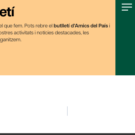
etí
t el que fem. Pots rebre el
butlletí d’Amics del País
i
tres activitats i notícies destacades, les
rganitzem.