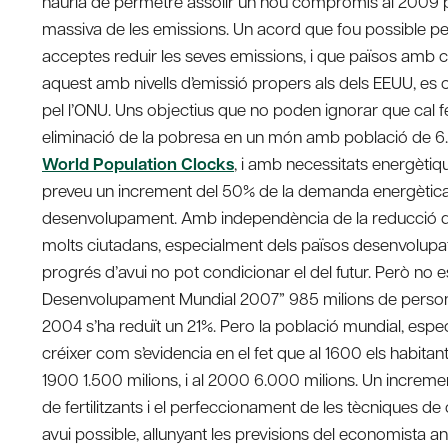
hauria de permetre assolir un nou compromís al 2009 per 
massiva de les emissions. Un acord que fou possible per
acceptes reduir les seves emissions, i que països amb c
aquest amb nivells d’emissió propers als dels EEUU, es 
pel l’ONU. Uns objectius que no poden ignorar que cal 
eliminació de la pobresa en un món amb població de 6
World Population Clocks
, i amb necessitats energètiq
preveu un increment del 50% de la demanda energètica
desenvolupament. Amb independència de la reducció del
molts ciutadans, especialment dels països desenvolupats,
progrés d’avui no pot condicionar el del futur. Però no 
Desenvolupament Mundial 2007” 985 milions de persone
2004 s’ha reduït un 21%. Pero la població mundial, esp
créixer com s’evidencia en el fet que al 1600 els habitan
1900 1.500 milions, i al 2000 6.000 milions. Un increme
de fertilitzants i el perfeccionament de les tècniques de 
avui possible, allunyant les previsions del economista 