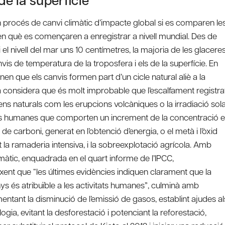
n procés de canvi climàtic d’impacte global si es comparen le
en què es començaren a enregistrar a nivell mundial. Des de
el nivell del mar uns 10 centímetres, la majoria de les glacere
vis de temperatura de la troposfera i els de la superfície. En
n que els canvis formen part d’un cicle natural aliè a la
ca considera que és molt improbable que l’escalfament registra
ns naturals com les erupcions volcàniques o la irradiació sola
tats humanes que comporten un increment de la concentració 
e carboni, generat en l’obtenció d’energia, o el metà i l’òxid
 la ramaderia intensiva, i la sobreexplotació agrícola. Amb
màtic, enquadrada en el quart informe de l’IPCC,
xent que “les últimes evidències indiquen clarament que la
ys és atribuïble a les activitats humanes”, culminà amb
mentant la disminució de l’emissió de gasos, establint ajudes al
ia, evitant la desforestació i potenciant la reforestació,