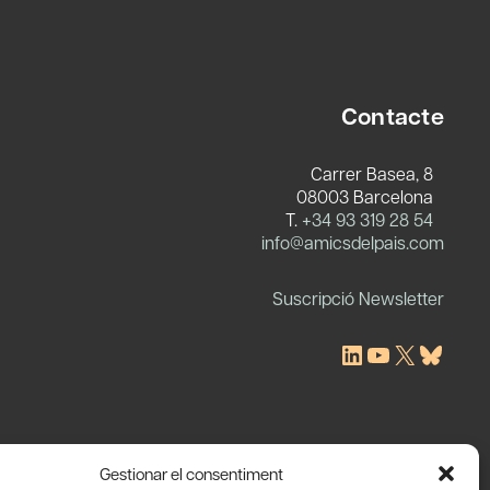
Contacte
Carrer Basea, 8
08003 Barcelona
T.
+34 93 319 28 54
c
info@amicsdelpais.com
Suscripció Newsletter
LinkedIn
YouTube
X
Blues
Gestionar el consentiment