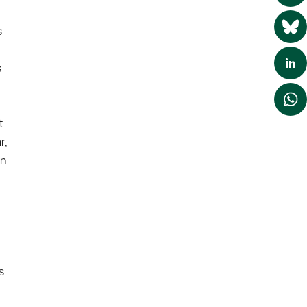
s
s
t
r,
en
s