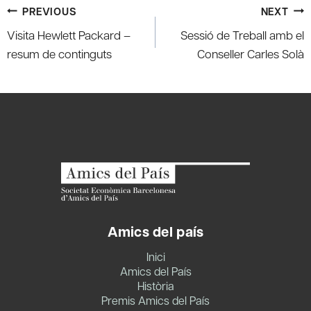
Post
PREVIOUS
NEXT
navigation
Visita Hewlett Packard –
Sessió de Treball amb el
resum de continguts
Conseller Carles Solà
Amics del país
Inici
Amics del País
Història
Premis Amics del País