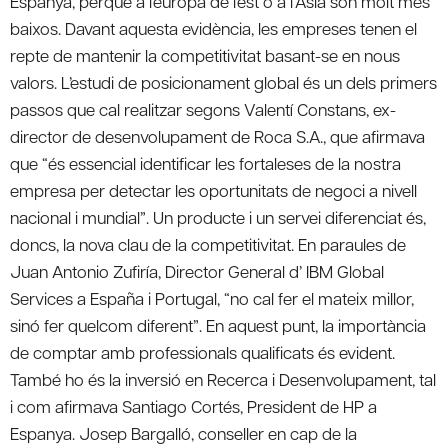
Espanya, perquè a l’europa de l’est o a l’Àsia són molt més
baixos. Davant aquesta evidència, les empreses tenen el
repte de mantenir la competitivitat basant-se en nous
valors. L’estudi de posicionament global és un dels primers
passos que cal realitzar segons Valentí Constans, ex-
director de desenvolupament de Roca S.A., que afirmava
que “és essencial identificar les fortaleses de la nostra
empresa per detectar les oportunitats de negoci a nivell
nacional i mundial”. Un producte i un servei diferenciat és,
doncs, la nova clau de la competitivitat. En paraules de
Juan Antonio Zufiría, Director General d’ IBM Global
Services a España i Portugal, “no cal fer el mateix millor,
sinó fer quelcom diferent”. En aquest punt, la importància
de comptar amb professionals qualificats és evident.
També ho és la inversió en Recerca i Desenvolupament, tal
i com afirmava Santiago Cortés, President de HP a
Espanya. Josep Bargalló, conseller en cap de la