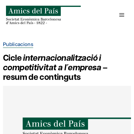
Skip
to
content
Publicacions
Cicle
internacionalització i
competitivitat a l´empresa
–
resum de continguts