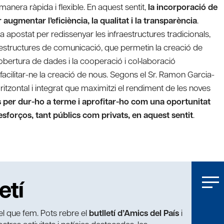
nera ràpida i flexible. En aquest sentit,
la incorporació de
ugmentar l’eficiència, la qualitat i la transparència
.
 apostat per redissenyar les infraestructures tradicionals,
raestructures de comunicació, que permetin la creació de
 l’obertura de dades i la cooperació i col•laboració
 facilitar-ne la creació de nous. Segons el Sr. Ramon Garcia-
tzontal i integrat que maximitzi el rendiment de les noves
s per dur-ho a terme i aprofitar-ho com una oportunitat
esforços, tant públics com privats, en aquest sentit
.
etí
t el que fem. Pots rebre el
butlletí d’Amics del País
i