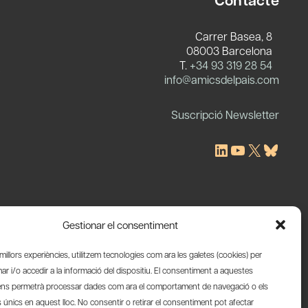
Carrer Basea, 8
08003 Barcelona
T.
+34 93 319 28 54
c
info@amicsdelpais.com
Suscripció Newsletter
LinkedIn
YouTube
X
Blues
Gestionar el consentiment
s millors experiències, utilitzem tecnologies com ara les galetes (cookies) per
 i/o accedir a la informació del dispositiu. El consentiment a aquestes
ens permetrà processar dades com ara el comportament de navegació o els
s únics en aquest lloc. No consentir o retirar el consentiment pot afectar