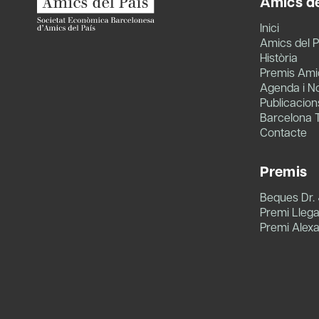
Amics de
Inici
Amics del P
Història
Premis Amic
Agenda i No
Publicacion
Barcelona 
Contacte
Premis
Beques Dr.
Premi Llegat
Premi Alex