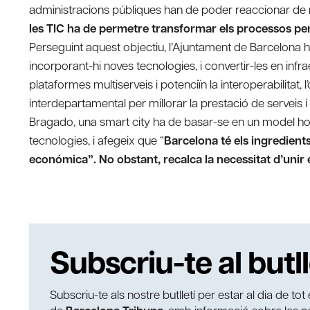
administracions públiques han de poder reaccionar de ma
les TIC ha de permetre transformar els processos per a
Perseguint aquest objectiu, l’Ajuntament de Barcelona ha
incorporant-hi noves tecnologies, i convertir-les en inf
plataformes multiserveis i potenciïn la interoperabilitat,
interdepartamental per millorar la prestació de serveis i
Bragado, una smart city ha de basar-se en un model hori
tecnologies, i afegeix que “
Barcelona té els ingredient
económica”. No obstant, recalca la necessitat d’unir 
Subscriu-te al butll
Subscriu-te als nostre butlletí per estar al dia de to