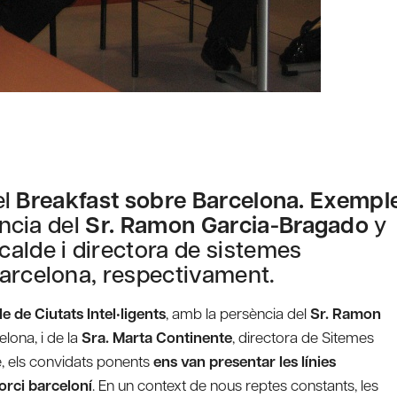
el
Breakfast sobre Barcelona. Exempl
ència del
Sr. Ramon Garcia-Bragado
y
lcalde i directora de sistemes
Barcelona, respectivament.
le de Ciutats Intel•ligents
, amb la persència del
Sr. Ramon
elona, i de la
Sra. Marta Continente
, directora de Sitemes
e, els convidats ponents
ens van presentar les línies
orci barceloní
. En un context de nous reptes constants, les