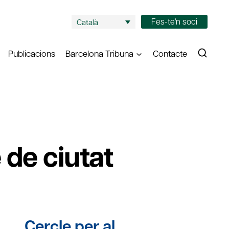
Fes-te'n soci
Català
Publicacions
Barcelona Tribuna
Contacte
 de ciutat
Cercle per al