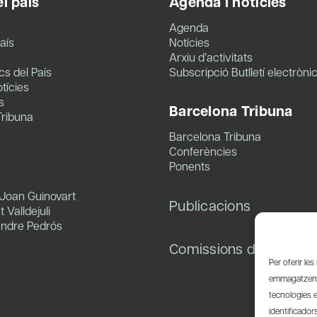
l país
Agenda i notícies
Agenda
aís
Notícies
Arxiu d’activitats
s del País
Subscripció Butlletí electròni
tícies
s
Barcelona Tribuna
Tribuna
Barcelona Tribuna
Conferències
Ponents
 Joan Guinovart
Publicacions
 Valldejuli
andre Pedrós
Comissions de treball
Per oferir le
emmagatzemar
tecnologies 
identificador