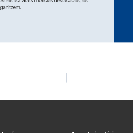
tres activitats i notícies destacades, les
rganitzem.