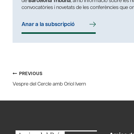
de
Barcelona Tribuna
, amb informació sobre les nos
convocatòries i novetats de les conferències que o
Anar a la subscripció
Post
PREVIOUS
Vespre del Cercle amb Oriol Ivern
navigation