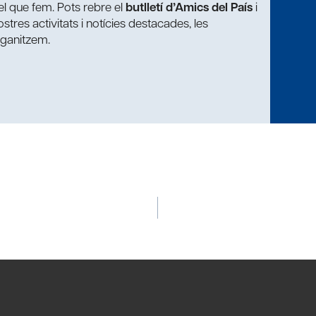
t el que fem. Pots rebre el
butlletí d’Amics del País
i
tres activitats i notícies destacades, les
rganitzem.