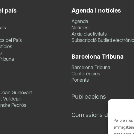
l país
Agenda i notícies
Agenda
aís
Notícies
Arxiu d’activitats
s del País
Subscripció Butlletí electròni
tícies
s
Barcelona Tribuna
Tribuna
Barcelona Tribuna
Conferències
Ponents
 Joan Guinovart
Publicacions
 Valldejuli
andre Pedrós
Comissions de treball
Per oferir le
emmagatzemar