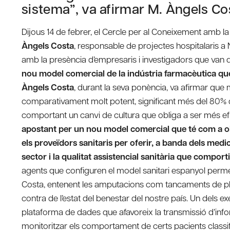
sistema”, va afirmar M. Àngels Co
Dijous 14 de febrer, el Cercle per al Coneixement amb la
Àngels Costa
, responsable de projectes hospitalaris a 
amb la presència d’empresaris i investigadors que van
nou model comercial de la indústria farmacèutica que
Àngels Costa
, durant la seva ponència, va afirmar que m
comparativament molt potent, significant més del 80% de
comportant un canvi de cultura que obliga a ser més efic
apostant per un nou model comercial que té com a obj
els proveïdors sanitaris per oferir, a banda dels medica
sector i la qualitat assistencial sanitària que comporti
agents que configuren el model sanitari espanyol permet
Costa, entenent les amputacions com tancaments de plan
contra de l’estat del benestar del nostre país. Un dels 
plataforma de dades que afavoreix la transmissió d’inform
monitoritzar els comportament de certs pacients classif