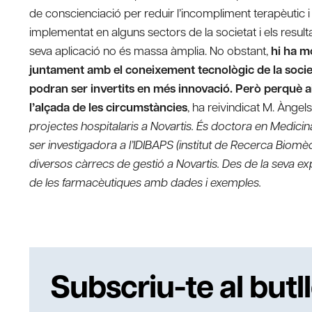
de conscienciació per reduir l’incompliment terapèutic i 
implementat en alguns sectors de la societat i els resulta
seva aplicació no és massa àmplia. No obstant,
hi ha m
juntament amb el coneixement tecnològic de la socie
podran ser invertits en més innovació. Però perquè ai
l’alçada de les circumstàncies
, ha reivindicat M. Àngel
projectes hospitalaris a Novartis. És doctora en Medicin
ser investigadora a l’IDIBAPS (institut de Recerca Biomèd
diversos càrrecs de gestió a Novartis. Des de la seva 
de les farmacèutiques amb dades i exemples.
Subscriu-te al butll