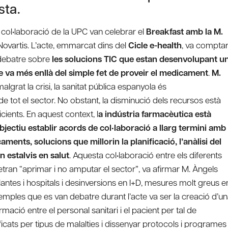
sta.
 col•laboració de la UPC van celebrar el
Breakfast amb la M.
Novartis. L’acte, emmarcat dins del
Cicle e-health
, va compta
 debatre sobre
les solucions TIC que estan desenvolupant u
 va més enllà del simple fet de proveir el medicament
.
M.
algrat la crisi, la sanitat pública espanyola és
 tot el sector. No obstant, la disminució dels recursos està
ients. En aquest context, l
a indústria farmacèutica està
ectiu establir acords de col•laboració a llarg termini amb
ments, solucions que millorin la planificació, l’anàlisi del
n estalvis en salut
. Aquesta col•laboració entre els diferents
ran “aprimar i no amputar el sector”, va afirmar M. Àngels
tes i hospitals i desinversions en I+D, mesures molt greus e
exemples que es van debatre durant l’acte va ser la creació d’u
ació entre el personal sanitari i el pacient per tal de
icats per tipus de malalties i dissenyar protocols i programes