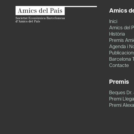
Amics de
Inici
Amics del P
Història
Premis Amic
Agenda i No
Publicacion
Barcelona 
Contacte
Premis
Beques Dr.
Premi Llegat
Premi Alex