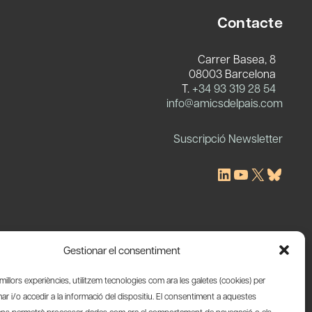
Contacte
Carrer Basea, 8
08003 Barcelona
T.
+34 93 319 28 54
c
info@amicsdelpais.com
Suscripció Newsletter
LinkedIn
YouTube
X
Blues
Gestionar el consentiment
s millors experiències, utilitzem tecnologies com ara les galetes (cookies) per
 i/o accedir a la informació del dispositiu. El consentiment a aquestes