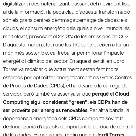
digitalitzant i desmaterialitzant, passant del moviment físic
al de la informació, i la peça clau d’aquesta transformació
són els grans centres d’emmagatzematge de dades: els
clouds, el consum energètic dels quals a nivell mundial és
molt elevat, provocant el 2%-3% de les emissions de CO2.
D’aquesta manera, tot i que les TIC contribueixen a fer un
món més sostenible, cal treballar per millorar l’impacte
energètic i climàtic del sector. En aquest sentit, en Jordi
Torres va recalcar que actualment s’estan fent molts
esforços per optimitzar energèticament els Grans Centres
de Procés de Dades (CPDs), el hardware o la càrrega del
servidor, però també va assenyalar que
perquè el Cloud
Computing sigui considerat “green”, els CDPs han de
ser proveïts per energies renovables
. Per altra banda, la
dependència energètica dels CPDs comporta sovint la
deslocalització d’aquests comportant la pèrdua de control
de les dades. És per aquest motiu que en
Jordi Torres