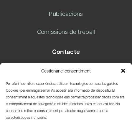
Publicacions
Comissions de treball
Contacte
Carrer Basea, 8
Gestionar el consentiment
08003 Barcelona
T.
+34 93 319 28 54
Per oferir les millors experiències, utilitzem tecnologies com ara les galetes
info@amicsdelpais.com
(cookies) per emmagatzemar i/o accedir a la informació del dispositiu. El
consentiment a aquestes tecnologies ens permetrà processar dades com ara
Suscripció Newsletter
el comportament de navegació o els identificadors únics en aquest lloc. No
consentir o retirar el consentiment pot afectar negativament certes
LinkedIn
YouTub
X
Bl
característiques i funcions.