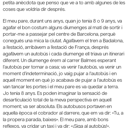
petita anècdota que penso que ve a to amb algunes de les
coses que voldria dir després.
El meu pare, durant uns anys, quan jo tenia 8 o 9 anys, va
agafar el bon costum alguns diumenges al matí de sortir i
portar-me a passejar pel centre de Barcelona, perquè
conegués una mica la ciutat. Agafàvem el tren a Badalona,
a l’estació, arribàvem a l’estació de França, després
agafàvem un autobús i cada diumenge ell triava un itinerari
diferent. Un diumenge érem al carrer Balmes esperant
l’autobús per tornar a casa; va venir l’autobús, va venir un
moment d’indeterminació, jo vaig pujar a l’autobús i en
aquell moment en què jo acabava de pujar a l’autobús es
van tancar les portes i el meu pare es va quedar a terra.
Jo tenia 8 anys. Es poden imaginar la sensació de
desarticulació total de la meva perspectiva en aquell
moment; va ser absoluta. Els autobusos portaven en
aquella època el cobrador al darrere, que em va dir: «Tu, a
la propera parada, baixes». El meu pare, amb bons
reflexos, va cridar un taxi i va dir: «¡Siga al autobús!».