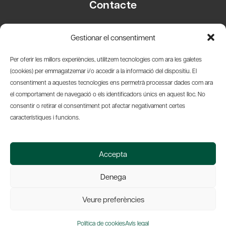
Contacte
Carrer Basea, 8
Gestionar el consentiment
08003 Barcelona
T.
+34 93 319 28 54
Per oferir les millors experiències, utilitzem tecnologies com ara les galetes
info@amicsdelpais.com
(cookies) per emmagatzemar i/o accedir a la informació del dispositiu. El
consentiment a aquestes tecnologies ens permetrà processar dades com ara
Suscripció Newsletter
el comportament de navegació o els identificadors únics en aquest lloc. No
consentir o retirar el consentiment pot afectar negativament certes
LinkedIn
YouTub
X
Bl
característiques i funcions.
© 2026 Societat Econòmica Barcelonesa d'Amics del País
Accepta
Política de Privacidad y Avís Legal
Política de Cookies
Denega
Web by Ideamatic
Veure preferències
Política de cookies
Avís legal