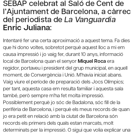
SEBAP celebrat al Saló de Cent de
l’Ajuntament de Barcelona, a càrrec
del periodista de
La Vanguardia
Enric Juliana
:
Intentaré fer una certa aproximació a aquest tema. Fa dies
que hi dono voltes, sobretot perquè aquest lloc a mi em
causa impressió i jo vaig fer, durant 10 anys, informació
local de Barcelona quan el senyor
Miquel Roca
era
regidor, portaveu i president del grup municipal, en aquell
moment, de Convergència i Unió. M’havia iniciat abans.
Vaig viure el període de preparació dels Jocs Olímpics;
per tant, aquesta casa em resulta familiar i aquesta sala
també, però sempre m’ha fet molta impressió.
Possiblement perquè jo sóc de Badalona, sóc fill de la
perifèria de Barcelona, i perquè els meus records de quan
jo era petit en relació amb la ciutat de Barcelona són
records els primers dels quals estan marcats, molt
determinats per la impressió. O sigui que volia explicar una