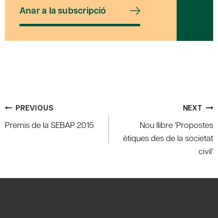
Anar a la subscripció
Post
PREVIOUS
NEXT
navigation
Premis de la SEBAP 2015
Nou llibre ‘Propostes
ètiques des de la societat
civil’