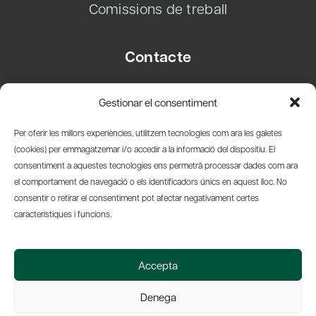
Comissions de treball
Contacte
Carrer Basea, 8
Gestionar el consentiment
08003 Barcelona
T.
+34 93 319 28 54
Per oferir les millors experiències, utilitzem tecnologies com ara les galetes
info@amicsdelpais.com
(cookies) per emmagatzemar i/o accedir a la informació del dispositiu. El
consentiment a aquestes tecnologies ens permetrà processar dades com ara
Suscripció Newsletter
el comportament de navegació o els identificadors únics en aquest lloc. No
consentir o retirar el consentiment pot afectar negativament certes
LinkedIn
YouTub
X
Bl
característiques i funcions.
© 2026 Societat Econòmica Barcelonesa d'Amics del País
Accepta
Política de Privacidad y Avís Legal
Política de Cookies
Denega
Web by Ideamatic