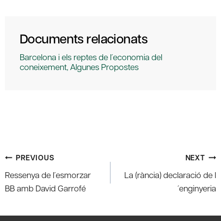
Documents relacionats
Barcelona i els reptes de l´economia del
coneixement, Algunes Propostes
Post
PREVIOUS
NEXT
navigation
Ressenya de l´esmorzar
La (rància) declaració de l
BB amb David Garrofé
´enginyeria