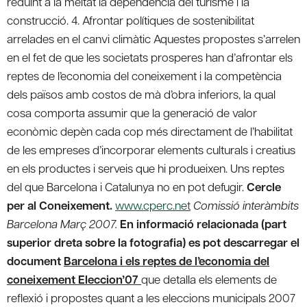
reduint a la meitat la dependència del turisme i la
construcció. 4. Afrontar polítiques de sostenibilitat
arrelades en el canvi climàtic
Aquestes propostes s’arrelen
en el fet de que les societats prosperes han d’afrontar els
reptes de l’economia del coneixement i la competència
dels països amb costos de mà d’obra inferiors, la qual
cosa comporta assumir que la generació de valor
econòmic depèn cada cop més directament de l’habilitat
de les empreses d’incorporar elements culturals i creatius
en els productes i serveis que hi produeixen. Uns reptes
del que Barcelona i Catalunya no en pot defugir.
Cercle
per al Coneixement.
www.cperc.net
Comissió interàmbits
Barcelona Març 2007.
En informació relacionada (part
superior dreta sobre la fotografia) es pot descarregar el
document
Barcelona i els reptes de l’economia del
coneixement Eleccion’07
que detalla els elements de
reflexió i propostes quant a les eleccions municipals 2007