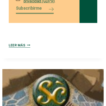
privacidad (GDPR)
.
Subscribirme
CENA-
LEER MÁS
COLOQUIO
CON
RAMON
JÁUREGUI