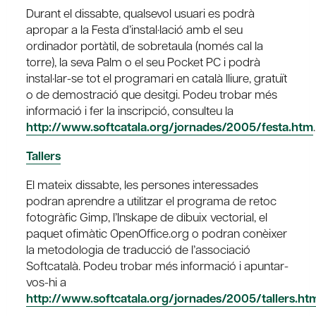
Durant el dissabte, qualsevol usuari es podrà
apropar a la Festa d’instal·lació amb el seu
ordinador portàtil, de sobretaula (només cal la
torre), la seva Palm o el seu Pocket PC i podrà
instal·lar-se tot el programari en català lliure, gratuït
o de demostració que desitgi. Podeu trobar més
informació i fer la inscripció, consulteu la
http://www.softcatala.org/jornades/2005/festa.htm
.
Tallers
El mateix dissabte, les persones interessades
podran aprendre a utilitzar el programa de retoc
fotogràfic Gimp, l’Inskape de dibuix vectorial, el
paquet ofimàtic OpenOffice.org o podran conèixer
la metodologia de traducció de l’associació
Softcatalà. Podeu trobar més informació i apuntar-
vos-hi a
http://www.softcatala.org/jornades/2005/tallers.ht