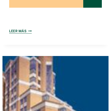
III
LEER MÁS
JORNADES
SOBRE
EL
CATALÀ
A
LES
NOVES
TECNOLOGIES