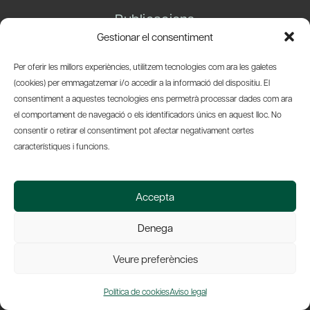
Publicacions
Gestionar el consentiment
Comissions de treball
Per oferir les millors experiències, utilitzem tecnologies com ara les galetes
(cookies) per emmagatzemar i/o accedir a la informació del dispositiu. El
consentiment a aquestes tecnologies ens permetrà processar dades com ara
Contacte
el comportament de navegació o els identificadors únics en aquest lloc. No
consentir o retirar el consentiment pot afectar negativament certes
Carrer Basea, 8
característiques i funcions.
08003 Barcelona
T.
+34 93 319 28 54
info@amicsdelpais.com
Accepta
Suscripció Newsletter
Denega
LinkedIn
YouTub
X
Bl
Veure preferències
Política de cookies
Aviso legal
© 2026 Societat Econòmica Barcelonesa d'Amics del País