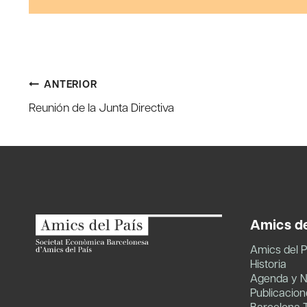
Navegación
ANTERIOR
Reunión de la Junta Directiva
de
entradas
Amics de
Amics del P
Historia
Agenda y N
Publicacion
Barcelona 