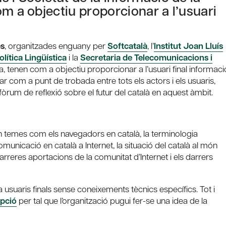
m a objectiu proporcionar a l’usuari
es
, organitzades enguany per
Softcatalà
, l’
Institut Joan Lluís
lítica Lingüística
i la
Secretaria de Telecomunicacions i
a, tenen com a objectiu proporcionar a l’usuari final informaci
ar com a punt de trobada entre tots els actors i els usuaris,
n fòrum de reflexió sobre el futur del català en aquest àmbit.
an temes com els navegadors en català, la terminologia
municació en català a Internet, la situació del català al món
arreres aportacions de la comunitat d’Internet i els darrers
 a usuaris finals sense coneixements tècnics específics. Tot i
ipció
per tal que l’organització pugui fer-se una idea de la