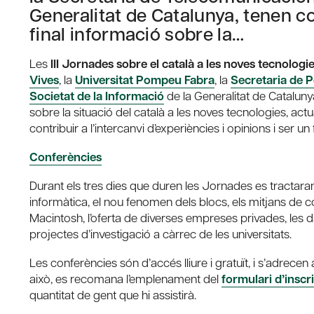
Generalitat de Catalunya, tenen co
final informació sobre la…
Les
III Jornades sobre el català a les noves tecnologi
Vives
, la
Universitat Pompeu Fabra
, la
Secretaria de Po
Societat de la Informació
de la Generalitat de Cataluny
sobre la situació del català a les noves tecnologies, actu
contribuir a l’intercanvi d’experiències i opinions i ser u
Conferències
Durant els tres dies que duren les Jornades es tractar
informàtica, el nou fenomen dels blocs, els mitjans de co
Macintosh, l’oferta de diverses empreses privades, les d
projectes d’investigació a càrrec de les universitats.
Les conferències són d’accés lliure i gratuït, i s’adrecen
això, es recomana l’emplenament del
formulari d’inscr
quantitat de gent que hi assistirà.