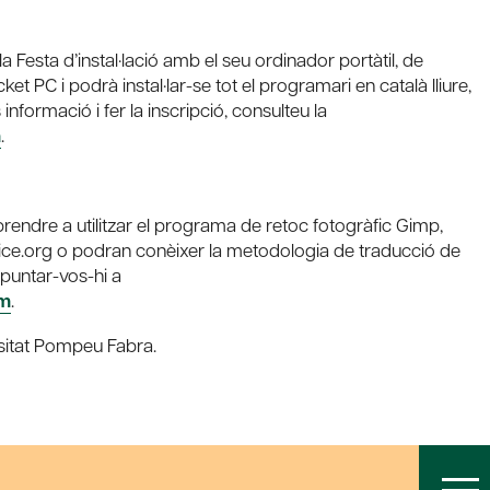
a Festa d’instal·lació amb el seu ordinador portàtil, de
et PC i podrà instal·lar-se tot el programari en català lliure,
formació i fer la inscripció, consulteu la
m
.
rendre a utilitzar el programa de retoc fotogràfic Gimp,
ffice.org o podran conèixer la metodologia de traducció de
apuntar-vos-hi a
tm
.
sitat Pompeu Fabra.