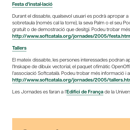
Festa d’instal·lació
Durant el dissabte, qualsevol usuari es podrà apropar a l
sobretaula (només cal la torre), la seva Palm o el seu Pock
gratuït o de demostració que desitgi. Podeu trobar més in
http://www.softcatala.org/jornades/2005/festa.ht
Tallers
El mateix dissabte, les persones interessades podran ap
l’Inskape de dibuix vectorial, el paquet ofimàtic OpenO
l’associació Softcatalà. Podeu trobar més informació i 
http://www.softcatala.org/jornades/2005/tallers.h
Les Jornades es faran a l’
Edifici de França
de la Univer