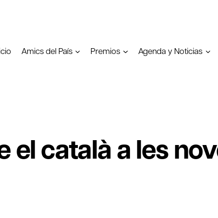
icio
Amics del País
Premios
Agenda y Noticias
e el català a les no