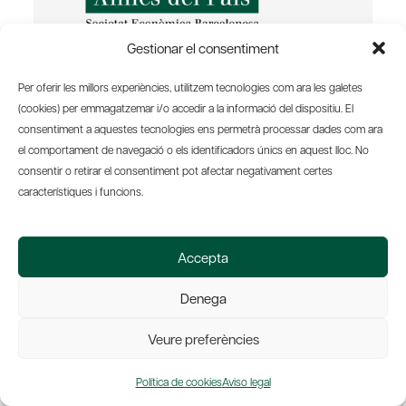
Gestionar el consentiment
Per oferir les millors experiències, utilitzem tecnologies com ara les galetes
(cookies) per emmagatzemar i/o accedir a la informació del dispositiu. El
consentiment a aquestes tecnologies ens permetrà processar dades com ara
el comportament de navegació o els identificadors únics en aquest lloc. No
17-10-2005
consentir o retirar el consentiment pot afectar negativament certes
característiques i funcions.
Hora
Accepta
00:00
Denega
Lugar
Veure preferències
Seu Social Amics del País, C/Basea 8
08003 Barcelona
Política de cookies
Aviso legal