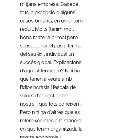
mitjana empresa. Gairebé
tots, a excepció d’alguns
casos brillants, en un entorn
reduït. Molts (tenim molt
bona matèria prima) però
sense donar el pas a fer-ne
del seu èxit individual un
succés global. Explicacions
d’aquest fenomen? N’hi ha
que tenen a veure amb
l’idiosincràsia i l’escala de
valors d’aquest poble
nostre, i que tots coneixem.
Però n’hi ha d’altres que es
refereixen més a la manera
en què tenim organitzada la
nostra economia i