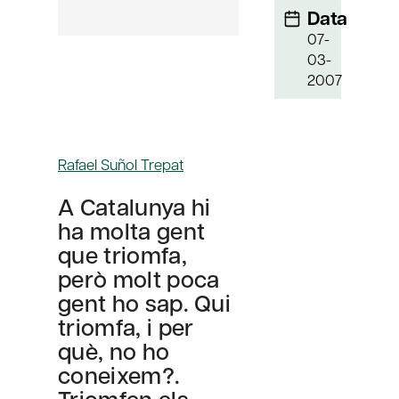
Data
07-
03-
2007
Rafael Suñol Trepat
A Catalunya hi
ha molta gent
que triomfa,
però molt poca
gent ho sap. Qui
triomfa, i per
què, no ho
coneixem?.
Triomfen els