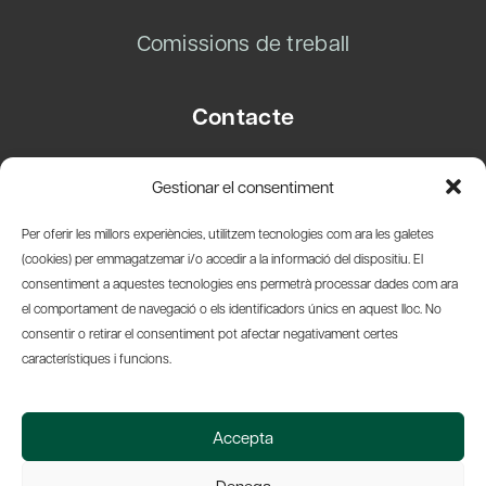
Comissions de treball
Contacte
Carrer Basea, 8
Gestionar el consentiment
08003 Barcelona
T.
+34 93 319 28 54
Per oferir les millors experiències, utilitzem tecnologies com ara les galetes
info@amicsdelpais.com
(cookies) per emmagatzemar i/o accedir a la informació del dispositiu. El
consentiment a aquestes tecnologies ens permetrà processar dades com ara
Suscripció Newsletter
el comportament de navegació o els identificadors únics en aquest lloc. No
consentir o retirar el consentiment pot afectar negativament certes
LinkedIn
YouTub
X
Bl
característiques i funcions.
© 2026 Societat Econòmica Barcelonesa d'Amics del País
Accepta
Política de Privacidad y Avís Legal
Política de Cookies
Denega