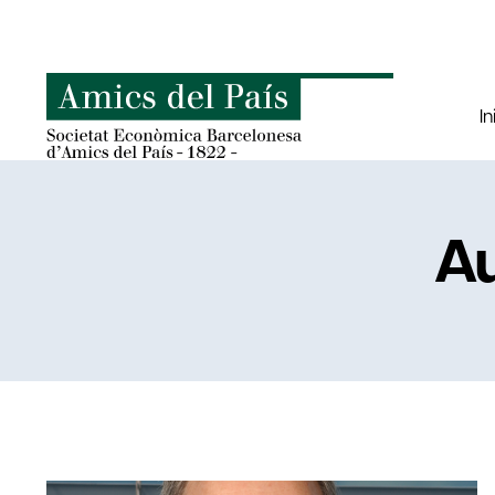
Saltar
al
contenido
In
Au