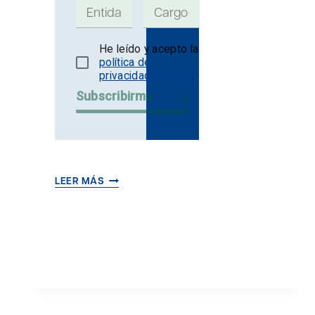
He leído y acepto la
política de
privacidad (GDPR)
.
Subscribirme
EL
LEER MÁS
PORQUE
DE
UNA
ÉTICA
EMPRESARIAL