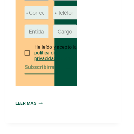
He leído y acepto la
política de
privacidad (GDPR)
.
Subscribirme
LAS
LEER MÁS
TIC
COMO
PALANCA
DE