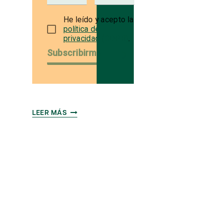
He leído y acepto la
política de
privacidad (GDPR)
.
Subscribirme
¿LA
LEER MÁS
MUERTE
DEL
PC?