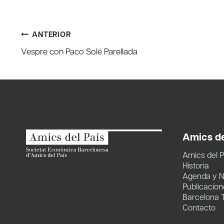
Navegación
ANTERIOR
Vespre con Paco Solé Parellada
de
entradas
Amics de
Amics del P
Historia
Agenda y N
Publicacion
Barcelona 
Contacto