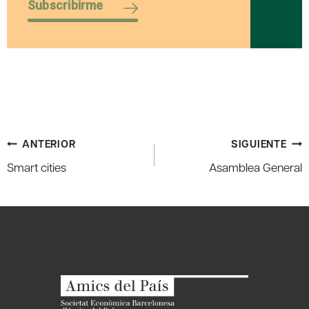
Subscribirme
Navegación
ANTERIOR
SIGUIENTE
de
Smart cities
Asamblea General
entradas