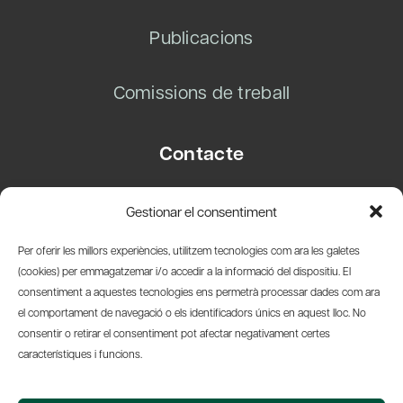
Publicacions
Comissions de treball
Contacte
Carrer Basea, 8
Gestionar el consentiment
08003 Barcelona
T.
+34 93 319 28 54
Per oferir les millors experiències, utilitzem tecnologies com ara les galetes
info@amicsdelpais.com
(cookies) per emmagatzemar i/o accedir a la informació del dispositiu. El
consentiment a aquestes tecnologies ens permetrà processar dades com ara
Suscripció Newsletter
el comportament de navegació o els identificadors únics en aquest lloc. No
consentir o retirar el consentiment pot afectar negativament certes
LinkedIn
YouTub
X
Bl
característiques i funcions.
© 2026 Societat Econòmica Barcelonesa d'Amics del País