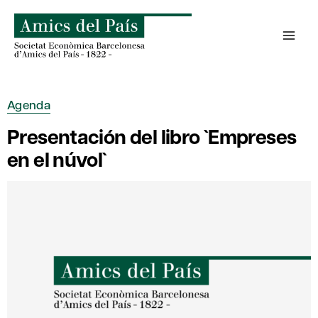
Saltar
al
contenido
Agenda
Presentación del libro `Empreses
en el núvol`