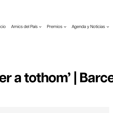
icio
Amics del País
Premios
Agenda y Noticias
er a tothom’ | Barc