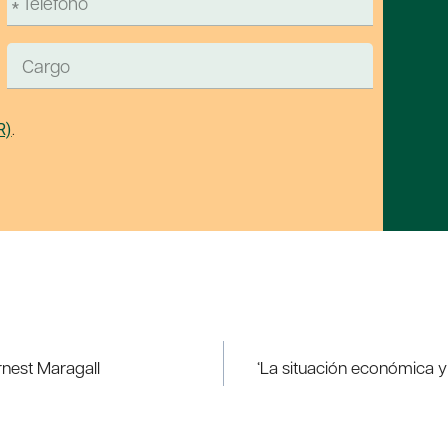
R)
.
rnest Maragall
‘La situación económica y 