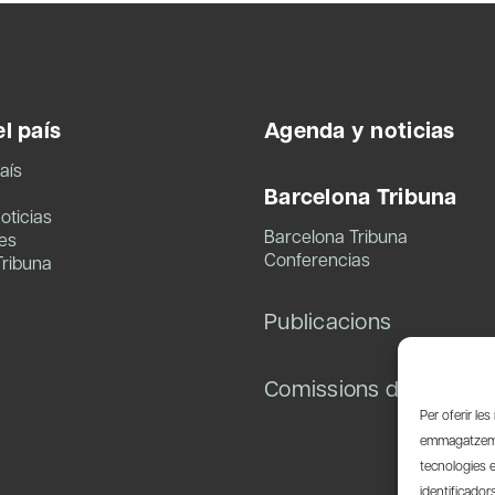
l país
Agenda y noticias
aís
Barcelona Tribuna
oticias
Barcelona Tribuna
es
Conferencias
Tribuna
Publicacions
Comissions de treball
Per oferir le
emmagatzemar
tecnologies 
identificador