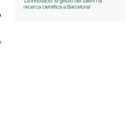
‘La innovació, la gestió del talent i la
recerca científica a Barcelona’
a
.