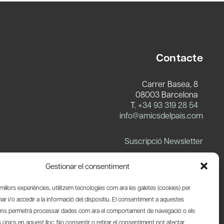
Contacte
Carrer Basea, 8
08003 Barcelona
T.
+34 93 319 28 54
info@amicsdelpais.com
Suscripció Newsletter
LinkedIn
YouTube
X
Blues
Gestionar el consentiment
s millors experiències, utilitzem tecnologies com ara les galetes (cookies) per
 i/o accedir a la informació del dispositiu. El consentiment a aquestes
ens permetrà processar dades com ara el comportament de navegació o els
s únics en aquest lloc. No consentir o retirar el consentiment pot afectar