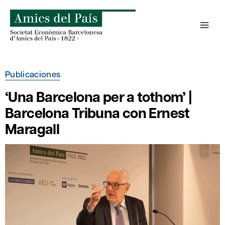
Saltar
al
contenido
Publicaciones
‘Una Barcelona per a tothom’ |
Barcelona Tribuna con Ernest
Maragall