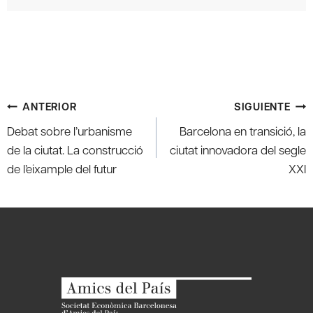
Navegación
ANTERIOR
SIGUIENTE
de
Debat sobre l’urbanisme
Barcelona en transició, la
entradas
de la ciutat. La construcció
ciutat innovadora del segle
de l’eixample del futur
XXI