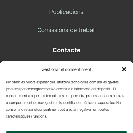
Publicacions
Comissions de treball
Contacte
Carrer Basea, 8
Gestionar el consentiment
08003 Barcelona
T.
+34 93 319 28 54
Per oferir les millors experiències, utilitzem tecnologies com ara les galetes
info@amicsdelpais.com
(cookies) per emmagatzemar i/o accedir a la informació del dispositiu. El
consentiment a aquestes tecnologies ens permetrà processar dades com ara
Suscripció Newsletter
el comportament de navegació o els identificadors únics en aquest lloc. No
consentir o retirar el consentiment pot afectar negativament certes
LinkedIn
YouTub
X
Bl
característiques i funcions.
© 2026 Societat Econòmica Barcelonesa d'Amics del País