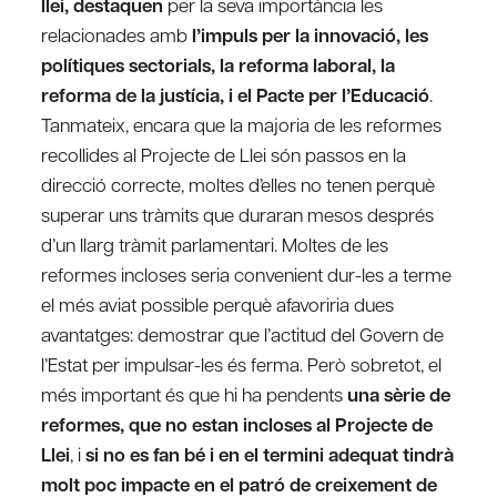
llei, destaquen
per la seva importància les
relacionades amb
l’impuls per la innovació, les
polítiques sectorials, la reforma laboral, la
reforma de la justícia, i el Pacte per l’Educació
.
Tanmateix, encara que la majoria de les reformes
recollides al Projecte de Llei són passos en la
direcció correcte, moltes d’elles no tenen perquè
superar uns tràmits que duraran mesos després
d’un llarg tràmit parlamentari. Moltes de les
reformes incloses seria convenient dur-les a terme
el més aviat possible perquè afavoriria dues
avantatges: demostrar que l’actitud del Govern de
l’Estat per impulsar-les és ferma. Però sobretot, el
més important és que hi ha pendents
una sèrie de
reformes, que no estan incloses al Projecte de
Llei
, i
si no es fan bé i en el termini adequat tindrà
molt poc impacte en el patró de creixement de