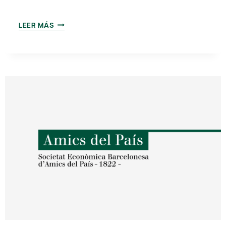
LLAMADA
LEER MÁS
A
LA
ACCIÓN:
DEL
G-
35
AL
G-
10