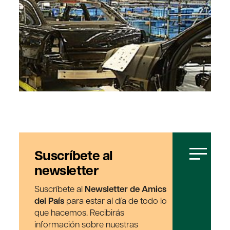
Suscríbete al
newsletter
Suscríbete al
Newsletter de Amics
del País
para estar al día de todo lo
que hacemos. Recibirás
información sobre nuestras