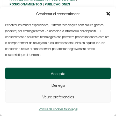
POSICIONAMIENTOS
|
PUBLICACIONES
Economía y Empresa:
Gestionar el consentiment
Reflexiones del momento
Per oferir les millors experiències, utilitzem tecnologies com ara les galetes
Por
Ramon Palacio
15 de mayo de 2009
(cookies) per emmagatzemar i/o accedir a la informació del dispositiu. El
consentiment a aquestes tecnologies ens permetrà processar dades com ara
Publicaciones
el comportament de navegació o els identificadors únics en aquest lloc. No
consentir o retirar el consentiment pot afectar negativament certes
Economía y Empresa:
característiques i funcions.
Reflexiones del momento
Accepta
Denega
Veure preferències
Política de cookies
Aviso legal