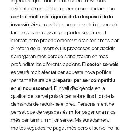
ingenuïtat que ratlla la inconsciència. Sembla
evident que en el futur les empreses portaran un
control molt més rigorós de la despesa i de la
inversió
. Això no vol dir que no inverteixin perquè
també serà necessari per poder seguir en el
mercat, però probablement voldran tenir més clar
el retorn de la inversió. Els processos per decidir
s’allargaran més perquè s’analitzaran en més
profunditat les diferents opcions. El
sector serveis
es veurà molt afectat per aquesta nova política i
per tant s’haurà de
preparar per ser competitiu
en el nou escenari
. El nivell d’exigència en la
qualitat del servei pujarà per sobre fins i tot de la
demanda de reduir-ne el preu. Personalment he
pensat que de vegades és millor pagar una mica
més per tenir un millor servei. Malauradament
moltes vegades he pagat més però el servei no ha