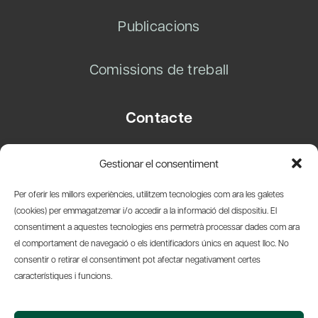
Publicacions
Comissions de treball
Contacte
Carrer Basea, 8
Gestionar el consentiment
08003 Barcelona
T.
+34 93 319 28 54
Per oferir les millors experiències, utilitzem tecnologies com ara les galetes
info@amicsdelpais.com
(cookies) per emmagatzemar i/o accedir a la informació del dispositiu. El
consentiment a aquestes tecnologies ens permetrà processar dades com ara
Suscripció Newsletter
el comportament de navegació o els identificadors únics en aquest lloc. No
consentir o retirar el consentiment pot afectar negativament certes
LinkedIn
YouTub
X
Bl
característiques i funcions.
© 2026 Societat Econòmica Barcelonesa d'Amics del País