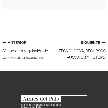
Navegación
ANTERIOR
SIGUIENTE
de
8º curso en regulación de
TECNOLOGÝA, RECURSOS
entradas
las telecomunicaciones
HUMANOS Y FUTURO