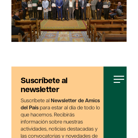
Suscríbete al
newsletter
Suscríbete al
Newsletter de Amics
del País
para estar al día de todo lo
que hacemos. Recibirás
información sobre nuestras
actividades, noticias destacadas y
las convocatorias y novedades de