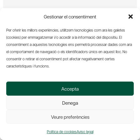
Gestionar el consentiment
Per oferir les millors experiències, utilitzem tecnologies com ara les galetes
(cookies) per emmagatzemar i/o accedir a la informació del dispositiu. El
consentiment a aquestes tecnologies ens permetrà processar dades com ara
el comportament de navegació o els identificadors únics en aquest lloc. No
consentir o retirar el consentiment pot afectar negativament certes
característiques i funcions.
MEMORIAS ANUALES
|
PUBLICACIONES
Accepta
Memoria anual 2020
Denega
Por
Amics del País
8 de marzo de 2021
Veure preferències
Publicaciones
Memoria anual 2020
Política de cookies
Aviso legal