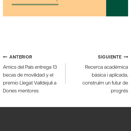
Navegación
ANTERIOR
SIGUIENTE
de
Amics del País entrega 13
Recerca acadèmica
entradas
becas de movilidad y el
bàsica i aplicada,
premio Llegat Valldejuli a
construïm un futur de
Dones mentores
progrés