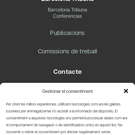
Barcelona Tribuna
Conferencias
Publicacions
Comissions de treball
Contacte
Carrer Basea, 8
Gestionar el consentiment
08003 Barcelona
T.
+34 93 319 28 54
Per oferir les millors experiències, utilitzem tecnologies com ara les galetes
info@amicsdelpais.com
(cookies) per emmagatzemar i/o accedir a la informació del dispositiu. El
consentiment a aquestes tecnologies ens permetrà processar dades com ara
Suscripció Newsletter
el comportament de navegació o els identificadors únics en aquest lloc. No
consentir o retirar el consentiment pot afectar negativament certes