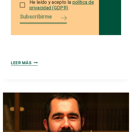
He leído y acepto la
política de
privacidad (GDPR)
.
Subscribirme
AMICS
LEER MÁS
DEL
PAÍS,
COMPROMETIDA
CON
LA
EDUCACIÓN
DESDE
EL
SIGLO
XIX