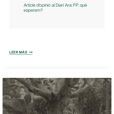
Article d’opinió al Diari Ara: FP: què
esperem?
AMICS
LEER MÁS
DEL
PAÍS
PUBLICA
EL
INFORME
‘EL
FUTUR
DE
LA
FORMACIÓ