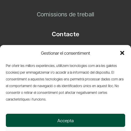
Comissions de treball
Contacte
Carrer Basea, 8
Gestionar el consentiment
08003 Barcelona
T.
+34 93 319 28 54
Per oferir les millors experiències, utilitzem tecnologies com ara les galetes
info@amicsdelpais.com
(cookies) per emmagatzemar i/o accedir a la informació del dispositiu. El
consentiment a aquestes tecnologies ens permetrà processar dades com ara
Suscripció Newsletter
el comportament de navegació o els identificadors únics en aquest lloc. No
consentir o retirar el consentiment pot afectar negativament certes
LinkedIn
YouTub
X
Bl
característiques i funcions.
© 2026 Societat Econòmica Barcelonesa d'Amics del País
Accepta
Política de Privacidad y Avís Legal
Política de Cookies