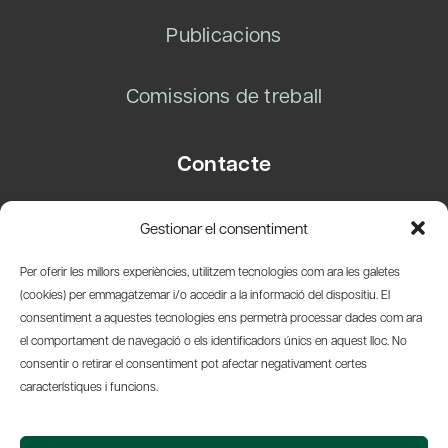
Publicacions
Comissions de treball
Contacte
Carrer Basea, 8
Gestionar el consentiment
08003 Barcelona
T.
+34 93 319 28 54
Per oferir les millors experiències, utilitzem tecnologies com ara les galetes
info@amicsdelpais.com
(cookies) per emmagatzemar i/o accedir a la informació del dispositiu. El
consentiment a aquestes tecnologies ens permetrà processar dades com ara
Suscripció Newsletter
el comportament de navegació o els identificadors únics en aquest lloc. No
consentir o retirar el consentiment pot afectar negativament certes
LinkedIn
YouTub
X
Bl
característiques i funcions.
© 2026 Societat Econòmica Barcelonesa d'Amics del País