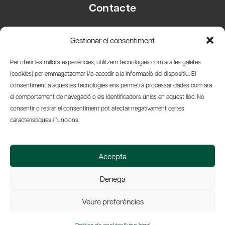
Contacte
Carrer Basea, 8
Gestionar el consentiment
08003 Barcelona
T.
+34 93 319 28 54
Per oferir les millors experiències, utilitzem tecnologies com ara les galetes
info@amicsdelpais.com
(cookies) per emmagatzemar i/o accedir a la informació del dispositiu. El
consentiment a aquestes tecnologies ens permetrà processar dades com ara
Suscripció Newsletter
el comportament de navegació o els identificadors únics en aquest lloc. No
consentir o retirar el consentiment pot afectar negativament certes
LinkedIn
YouTub
X
Bl
característiques i funcions.
© 2026 Societat Econòmica Barcelonesa d'Amics del País
Accepta
Política de Privacidad y Avís Legal
Política de Cookies
Denega
Web by Ideamatic
Veure preferències