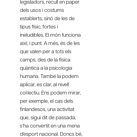
legisladors, recull en paper
dels usos i costums
establerts, sinó de les de
tipus físic, fortes i
ineludibles. El món funciona
així, i punt. A més, és de les
que valen per a tots els
camps, des de la física
quàntica a la psicologia
humana. També la podem
aplicar, es clar, al nivell
col·lectiu. Ens podem mirar,
per exemple, el cas dels
finlandesos, una activitat
que, sigui dit de passada,
s’ha convertit en una mena
d’esport nacional. Doncs bé,