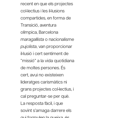
recent en que els projectes
col•lectius i les il•lusions
compartides, en forma de
Transició, aventura
olímpica, Barcelona
maragallista
o nacionalisme
pujolista
, van proporcionar
il•lusió i cert sentiment de
“missió” a la vida quotidiana
de moltes persones. És
cert, avui no existeixen
lideratges carismàtics ni
grans projectes col•lectius, i
cal preguntar-se per què.
La resposta fàcil, i que
sovint s’amaga darrere els
qui formulen la queixa, és