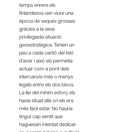
temps enrere els
finlandesos van viure una
època de vaques grosses
gràcies a la seva
privilegiada situació
geoestratègica. Tenien un
peu a cada cantó del teló
d’acer i això els permetia
actuar com a pont dels
intercanvis més o menys
legals entre els dos blocs.
La llei del mínim esforç els
havia situat allà on els era
més fàcil estar. No hauria
tingut cap sentit que
haguessin intentat dedicar-