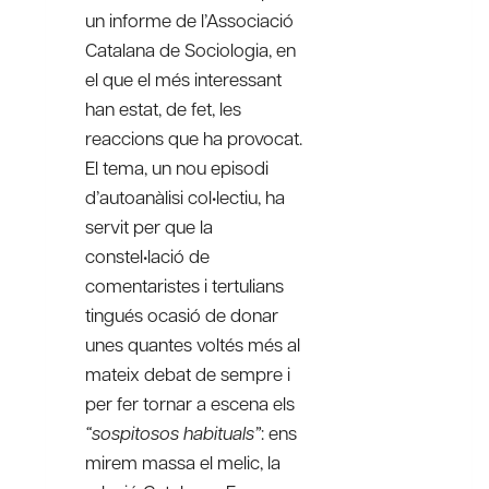
un informe de l’Associació
Catalana de Sociologia, en
el que el més interessant
han estat, de fet, les
reaccions que ha provocat.
El tema, un nou episodi
d’autoanàlisi col•lectiu, ha
servit per que la
constel•lació de
comentaristes i tertulians
tingués ocasió de donar
unes quantes voltés més al
mateix debat de sempre i
per fer tornar a escena els
“sospitosos habituals”
: ens
mirem massa el melic, la