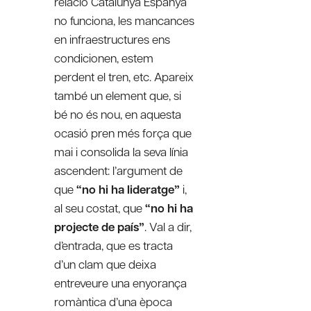
relació Catalunya Espanya
no funciona, les mancances
en infraestructures ens
condicionen, estem
perdent el tren, etc. Apareix
també un element que, si
bé no és nou, en aquesta
ocasió pren més força que
mai i consolida la seva línia
ascendent: l’argument de
que
“no hi ha lideratge”
i,
al seu costat, que
“no hi ha
projecte de país”
. Val a dir,
d’entrada, que es tracta
d’un clam que deixa
entreveure una enyorança
romàntica d’una època