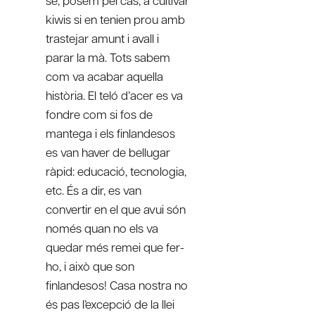
se, posem pel cas, a cultivar
kiwis si en tenien prou amb
trastejar amunt i avall i
parar la mà. Tots sabem
com va acabar aquella
història. El teló d’acer es va
fondre com si fos de
mantega i els finlandesos
es van haver de bellugar
ràpid: educació, tecnologia,
etc. És a dir, es van
convertir en el que avui són
només quan no els va
quedar més remei que fer-
ho, i això que son
finlandesos! Casa nostra no
és pas l’excepció de la llei