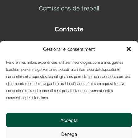
Comissions de treball
Contacte
Carrer Basea, 8
Gestionar el consentiment
08003 Barcelona
T.
+34 93 319 28 54
Per oferir les millors experiències, utilitzem tecnologies com ara les galetes
info@amicsdelpais.com
(cookies) per emmagatzemar i/o accedir a la informació del dispositiu. El
consentiment a aquestes tecnologies ens permetrà processar dades com ara
Suscripció Newsletter
el comportament de navegació o els identificadors únics en aquest lloc. No
consentir o retirar el consentiment pot afectar negativament certes
LinkedIn
YouTub
X
Bl
característiques i funcions.
© 2026 Societat Econòmica Barcelonesa d'Amics del País
Accepta
Política de Privacidad y Avís Legal
Política de Cookies
Denega
Web by Ideamatic