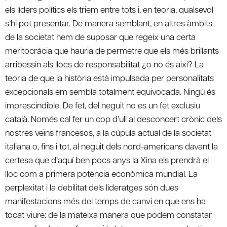
els líders polítics els triem entre tots i, en teoria, qualsevol
s’hi pot presentar. De manera semblant, en altres àmbits
de la societat hem de suposar que regeix una certa
meritocràcia que hauria de permetre que els més brillants
arribessin als llocs de responsabilitat ¿o no és així? La
teoria de que la història està impulsada per personalitats
excepcionals em sembla totalment equivocada. Ningú és
imprescindible. De fet, del neguit no es un fet exclusiu
català. Només cal fer un cop d’ull al desconcert crònic dels
nostres veïns francesos, a la cúpula actual de la societat
italiana o, fins i tot, al neguit dels nord-americans davant la
certesa que d’aquí ben pocs anys la Xina els prendrà el
lloc com a primera potència econòmica mundial. La
perplexitat i la debilitat dels lideratges són dues
manifestacions més del temps de canvi en que ens ha
tocat viure: de la mateixa manera que podem constatar