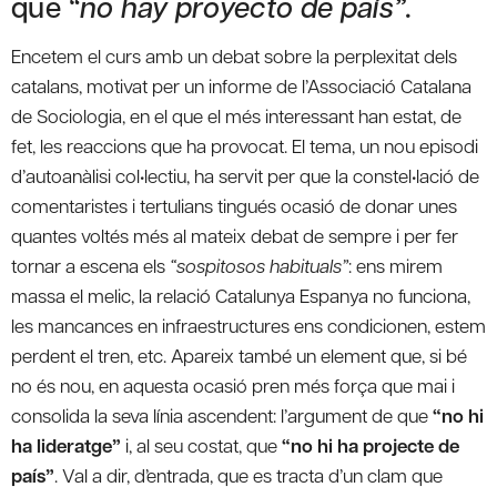
que
“no hay proyecto de país”
.
Encetem el curs amb un debat sobre la perplexitat dels
catalans, motivat per un informe de l’Associació Catalana
de Sociologia, en el que el més interessant han estat, de
fet, les reaccions que ha provocat. El tema, un nou episodi
d’autoanàlisi col•lectiu, ha servit per que la constel•lació de
comentaristes i tertulians tingués ocasió de donar unes
quantes voltés més al mateix debat de sempre i per fer
tornar a escena els
“sospitosos habituals”
: ens mirem
massa el melic, la relació Catalunya Espanya no funciona,
les mancances en infraestructures ens condicionen, estem
perdent el tren, etc. Apareix també un element que, si bé
no és nou, en aquesta ocasió pren més força que mai i
consolida la seva línia ascendent: l’argument de que
“no hi
ha lideratge”
i, al seu costat, que
“no hi ha projecte de
país”
. Val a dir, d’entrada, que es tracta d’un clam que