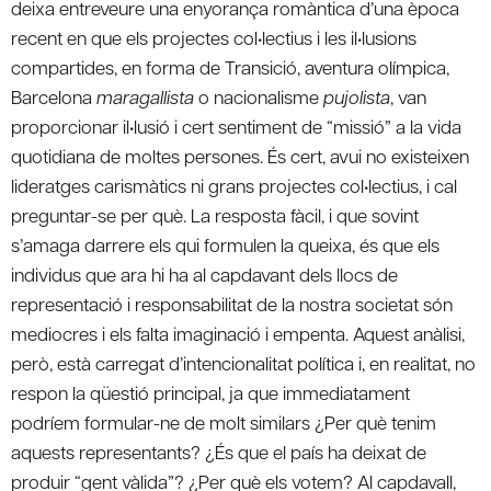
deixa entreveure una enyorança romàntica d’una època
recent en que els projectes col•lectius i les il•lusions
compartides, en forma de Transició, aventura olímpica,
Barcelona
maragallista
o nacionalisme
pujolista
, van
proporcionar il•lusió i cert sentiment de “missió” a la vida
quotidiana de moltes persones. És cert, avui no existeixen
lideratges carismàtics ni grans projectes col•lectius, i cal
preguntar-se per què. La resposta fàcil, i que sovint
s’amaga darrere els qui formulen la queixa, és que els
individus que ara hi ha al capdavant dels llocs de
representació i responsabilitat de la nostra societat són
mediocres i els falta imaginació i empenta. Aquest anàlisi,
però, està carregat d’intencionalitat política i, en realitat, no
respon la qüestió principal, ja que immediatament
podríem formular-ne de molt similars ¿Per què tenim
aquests representants? ¿És que el país ha deixat de
produir “gent vàlida”? ¿Per què els votem? Al capdavall,