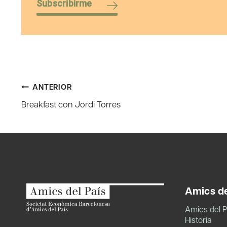
Subscribirme
Navegación
ANTERIOR
Breakfast con Jordi Torres
de
entradas
Amics de
Amics del P
Historia