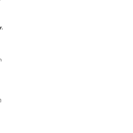
r.
n
n