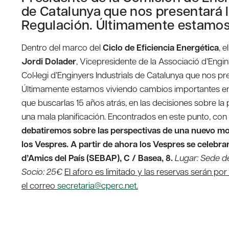
de Catalunya que nos presentará l
Regulación. Últimamente estamo
Dentro del marco del
Ciclo de Eficiencia Energética
, 
Jordi Dolader
, Vicepresidente de la Associació d’Engi
Col•legi d’Enginyers Industrials de Catalunya que nos p
Últimamente estamos viviendo cambios importantes en 
que buscarlas 15 años atrás, en las decisiones sobre l
una mala planificación. Encontrados en este punto, con
debatiremos sobre las perspectivas de una nuevo m
los Vespres. A partir de ahora los Vespres se celebr
d’Amics del País (SEBAP), C / Basea, 8.
Lugar: Sede de
Socio: 25€
El aforo es limitado y las reservas serán po
el correo
secretaria@cperc.net
.