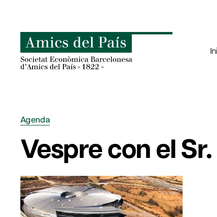
Saltar
al
contenido
In
Agenda
Vespre con el Sr.