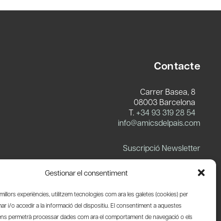
Contacte
Carrer Basea, 8
08003 Barcelona
T.
+34 93 319 28 54
info@amicsdelpais.com
Suscripció Newsletter
LinkedIn
YouTube
X
Blues
Gestionar el consentiment
s millors experiències, utilitzem tecnologies com ara les galetes (cookies) per
 i/o accedir a la informació del dispositiu. El consentiment a aquestes
ens permetrà processar dades com ara el comportament de navegació o els