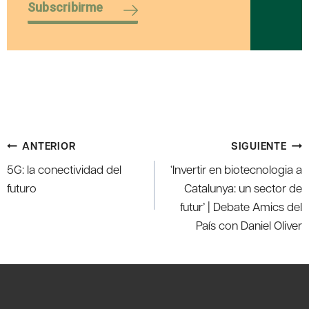
Subscribirme
Navegación
ANTERIOR
SIGUIENTE
de
5G: la conectividad del
‘Invertir en biotecnologia a
entradas
futuro
Catalunya: un sector de
futur’ | Debate Amics del
País con Daniel Oliver