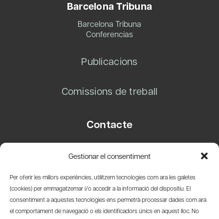
Barcelona Tribuna
Barcelona Tribuna
Conferencias
Publicacions
Comissions de treball
Contacte
Carrer Basea, 8
Gestionar el consentiment
08003 Barcelona
T.
+34 93 319 28 54
Per oferir les millors experiències, utilitzem tecnologies com ara les galetes
info@amicsdelpais.com
(cookies) per emmagatzemar i/o accedir a la informació del dispositiu. El
consentiment a aquestes tecnologies ens permetrà processar dades com ara
Suscripció Newsletter
el comportament de navegació o els identificadors únics en aquest lloc. No