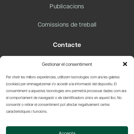
Publicacions
Comissions de treball
Contacte
Carrer Basea, 8
Gestionar el consentiment
08003 Barcelona
T.
+34 93 319 28 54
Per oferir les millors experiències, utilitzem tecnologies com ara les galetes
info@amicsdelpais.com
(cookies) per emmagatzemar i/o accedir a la informació del dispositiu. El
consentiment a aquestes tecnologies ens permetrà processar dades com ara
Suscripció Newsletter
el comportament de navegació o els identificadors únics en aquest lloc. No
consentir o retirar el consentiment pot afectar negativament certes
LinkedIn
YouTub
X
Bl
característiques i funcions.
© 2026 Societat Econòmica Barcelonesa d'Amics del País
Accepta