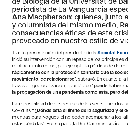
de Biología de la Universitat de B
periodista de La Vanguardia especi
Ana Macpherson
; quienes, junto 
y columnista del mismo medio,
Ra
consecuencias éticas de esta cris
provocado en nuestro estilo de vi
Tras la presentación del presidente de la
Societat Econ
inició su intervención con un repaso de los principales
confinamiento como, por ejemplo, la pérdida de derec
rápidamente con la protección sanitaria que la socie
movimiento, de relacionarse
”, subrayó. En cuanto a la
través de geolocalización, apuntó que “
puede haber ra
la propagación de una pandemia como esta, pero de
La imposibilidad de despedirse de los seres queridos t
Covid-19.
“¿Dónde está el límite de la seguridad y el d
mientras para Nogués, el no poder acompañar a los fall
estas pérdidas”. Por su parte,la Dra. Carreras explicó que