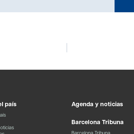
l país
Agenda y noticias
aís
Barcelona Tribuna
oticias
Barcelona Tribuna
es