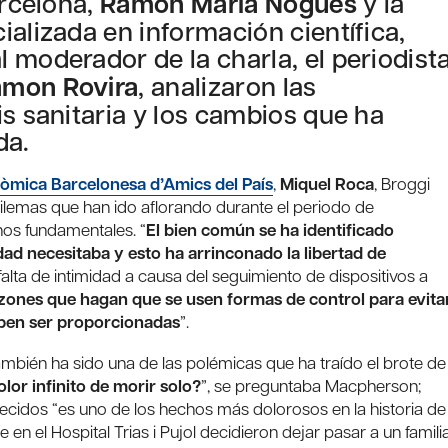
arcelona,
Ramon Maria Nogués
y la
alizada en información científica,
al moderador de la charla, el periodist
mon Rovira
, analizaron las
is sanitaria y los cambios que ha
da.
òmica Barcelonesa d’Amics del País
,
Miquel Roca
, Broggi
 dilemas que han ido aflorando durante el periodo de
hos fundamentales. “
El bien común se ha identificado
dad necesitaba y esto ha arrinconado la libertad de
 falta de intimidad a causa del seguimiento de dispositivos a
zones que hagan que se usen formas de control para evita
ben ser proporcionadas
”.
ambién ha sido una de las polémicas que ha traído el brote de
olor infinito de morir solo?
”, se preguntaba Macpherson;
ecidos “es uno de los hechos más dolorosos en la historia de
 en el Hospital Trias i Pujol decidieron dejar pasar a un famili