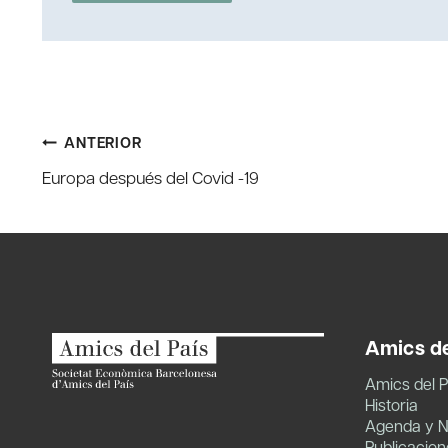
Navegación
ANTERIOR
Europa después del Covid -19
de
entradas
Amics de
Amics del P
Historia
Agenda y N
Publicacion