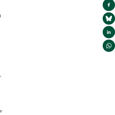
a
r
ar