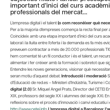
important d’inici del curs acadèmic
professionals del mercat…
L’empresa digital i el talent
(o com reconèixer què nec
Per a la majoria d’empreses comença la recta final per a
Coincideix amb una etapa important d’inici del curs aca
laboral i la lluita entre l’oferta i la demanda es fa més 
preveuen contractar a més de 20.000 professionals TIC 
hem comentat té un fil conductor i és el talent, un recurs
alimentar i fer crèixer amb la formació i sobretot que si
Entendre les noves generacions, visionar què necessitarem
seran motiu d’aquest debat.
Introducció i moderació
S
d’Educació de red.es – Ministeri d’Indústria, Turisme i
digital (2.0)
Sr. Miquel Angel Prats, Director del CETEI 
XIX, professors del segle XX i alumnes del segle XXI. En
reflexions sobre el procés d’innovació i canvi educatiu i
http://www.cetei.info
L’empresa digital a Barcelona: l’