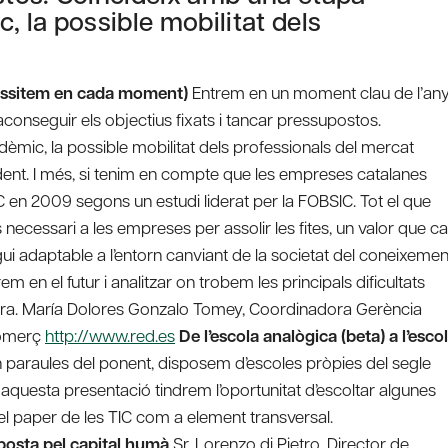
, la possible mobilitat dels
essitem en cada moment)
Entrem en un moment clau de l’any
conseguir els objectius fixats i tancar pressupostos.
dèmic, la possible mobilitat dels professionals del mercat
evident. I més, si tenim en compte que les empreses catalanes
en 2009 segons un estudi liderat per la FOBSIC. Tot el que
 necessari a les empreses per assolir les fites, un valor que ca
gui adaptable a l’entorn canviant de la societat del coneixemen
 en el futur i analitzar on trobem les principals dificultats
ra. María Dolores Gonzalo Tomey, Coordinadora Gerència
 Comerç
http://www.red.es
De l’escola analògica (beta) a l’esco
En paraules del ponent, disposem d’escoles pròpies del segle
 aquesta presentació tindrem l’oportunitat d’escoltar algunes
 el paper de les TIC com a element transversal.
aposta pel capital humà
Sr. Lorenzo di Pietro, Director de