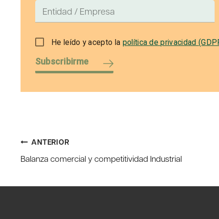
He leído y acepto la
política de privacidad (GDP
Subscribirme
Navegación
ANTERIOR
Balanza comercial y competitividad Industrial
de
entradas