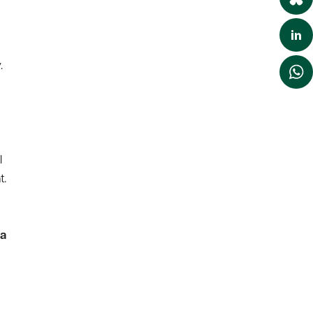
.
l
t.
la