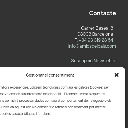
Contacte
Carrer Basea, 8
08003 Barcelona
T.
+34 93 319 28 54
info@amicsdelpais.com
Suscripció Newsletter
LinkedIn
YouTube
X
Blues
Gestionar el consentiment
s millors experiències, utilitzem tecnologies com ara les galetes (cookies) per
 i/o accedir a la informació del dispositiu. El consentiment a aquestes
ens permetrà processar dades com ara el comportament de navegació o els
s únics en aquest lloc. No consentir o retirar el consentiment pot afectar
certes característiques i funcions.
Web by Ideamatic