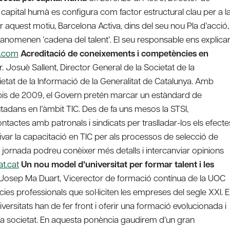
apital humà es configura com factor estructural clau per a l
er aquest motiu, Barcelona Activa, dins del seu nou Pla d’acció,
ue anomenen ‘cadena del talent’. El seu responsable ens explica
2.com
Acreditació de coneixements i competències en
. Josuè Sallent, Director General de la Societat de la
etat de la Informació de la Generalitat de Catalunya. Amb
ipis de 2009, el Govern pretén marcar un estàndard de
utadans en l’àmbit TIC. Des de fa uns mesos la STSI,
ntactes amb patronals i sindicats per traslladar-los els efecte
ivar la capacitació en TIC per als processos de selecció de
a jornada podreu conèixer més detalls i intercanviar opinions
t.cat
Un nou model d’universitat per formar talent i les
 Josep Ma Duart, Vicerector de formació contínua de la UOC
es professionals que sol·liciten les empreses del segle XXI. 
ersitats han de fer front i oferir una formació evolucionada i
i la societat. En aquesta ponència gaudirem d’un gran