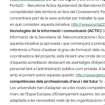
Porta22 – Barcelona Activa Ajuntament de Barcelona El c
competitivitat dels territoris en l’era del Coneixement. P
concentrarà part de la seva activitat per treballar la q
en què consisteix aquesta iniciativa.
http://www.porta2
tecnologies de la informació i comunicació (ACTIC)
Sr
Informació de la Secretaria de Telecomunicacions i Soci
aquesta iniciativa ja aprovada i que començarà a princ
referència a l’hora d’avaluar el grau de formació dels ci
coordinadora del projecte, està iniciant una ronda de co
d’aquesta acreditació destacant els avantatges d’object
personal tant a l’administració pública com privada. A l
amb el ponent sobre aquesta qüestió.
http://www.genca
competències dels professionals d’avui i del futur
Sr.
Les universitats han d’adaptar-se a les noves competènci
marc de l’Espai Europeu d’Ensenyament superior, les univ
adaptada a les necessitats reals de les organitzacions 