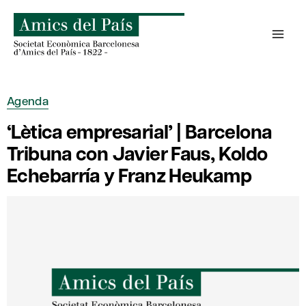
Saltar
al
contenido
Agenda
‘Lètica empresarial’ | Barcelona
Tribuna con Javier Faus, Koldo
Echebarría y Franz Heukamp