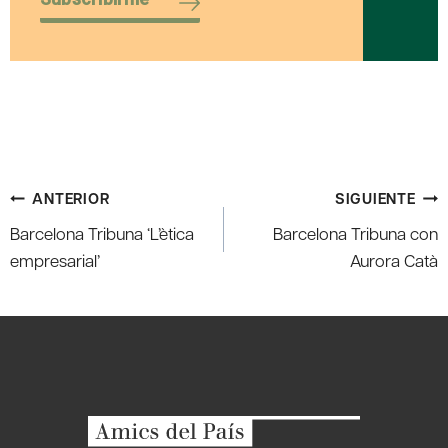
Navegación
ANTERIOR
SIGUIENTE
de
Barcelona Tribuna ‘L’ètica
Barcelona Tribuna con
entradas
empresarial’
Aurora Catà