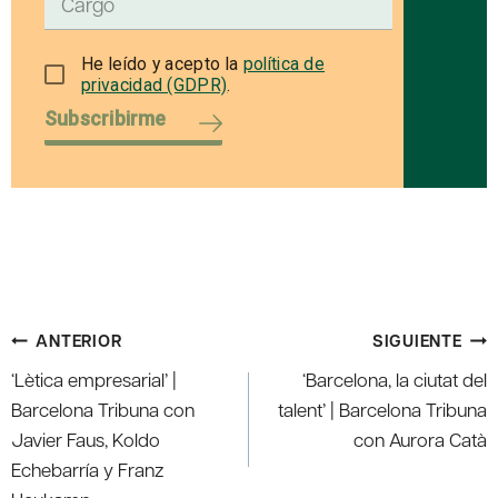
He leído y acepto la
política de
privacidad (GDPR)
.
Subscribirme
Navegación
ANTERIOR
SIGUIENTE
de
‘Lètica empresarial’ |
‘Barcelona, la ciutat del
entradas
Barcelona Tribuna con
talent’ | Barcelona Tribuna
Javier Faus, Koldo
con Aurora Catà
Echebarría y Franz