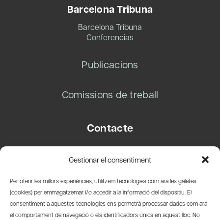
Barcelona Tribuna
Barcelona Tribuna
Conferencias
Publicacions
Comissions de treball
Contacte
Carrer Basea, 8
Gestionar el consentiment
08003 Barcelona
T.
+34 93 319 28 54
Per oferir les millors experiències, utilitzem tecnologies com ara les galetes
info@amicsdelpais.com
(cookies) per emmagatzemar i/o accedir a la informació del dispositiu. El
consentiment a aquestes tecnologies ens permetrà processar dades com ara
Suscripció Newsletter
el comportament de navegació o els identificadors únics en aquest lloc. No