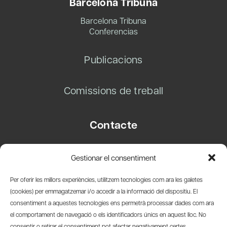
Barcelona Tribuna
Barcelona Tribuna
Conferencias
Publicacions
Comissions de treball
Contacte
Carrer Basea, 8
Gestionar el consentiment
08003 Barcelona
T.
+34 93 319 28 54
Per oferir les millors experiències, utilitzem tecnologies com ara les galetes
info@amicsdelpais.com
(cookies) per emmagatzemar i/o accedir a la informació del dispositiu. El
consentiment a aquestes tecnologies ens permetrà processar dades com ara
Suscripció Newsletter
el comportament de navegació o els identificadors únics en aquest lloc. No
consentir o retirar el consentiment pot afectar negativament certes