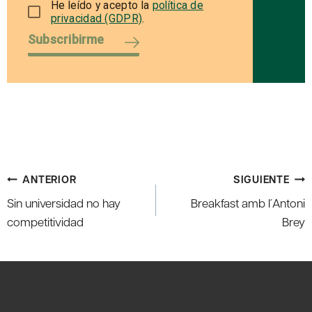
He leído y acepto la
política de
privacidad (GDPR)
.
Subscribirme
Navegación
ANTERIOR
SIGUIENTE
de
Sin universidad no hay
Breakfast amb l´Antoni
entradas
competitividad
Brey