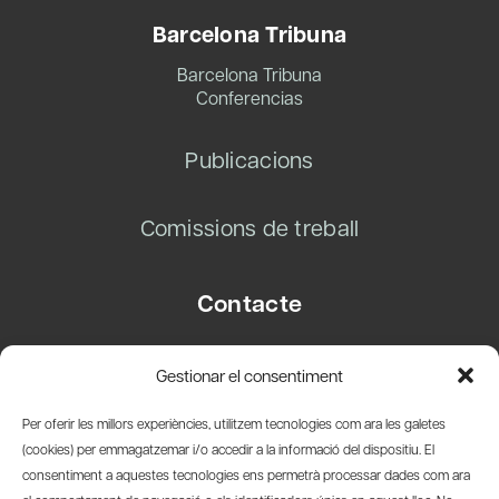
Barcelona Tribuna
Barcelona Tribuna
Conferencias
Publicacions
Comissions de treball
Contacte
Carrer Basea, 8
Gestionar el consentiment
08003 Barcelona
T.
+34 93 319 28 54
Per oferir les millors experiències, utilitzem tecnologies com ara les galetes
info@amicsdelpais.com
(cookies) per emmagatzemar i/o accedir a la informació del dispositiu. El
consentiment a aquestes tecnologies ens permetrà processar dades com ara
Suscripció Newsletter