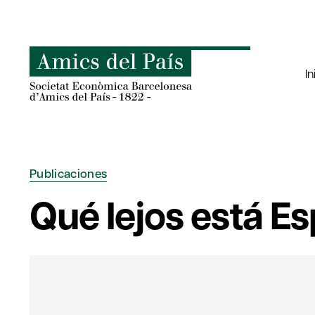
Saltar
al
contenido
In
Publicaciones
Qué lejos está E