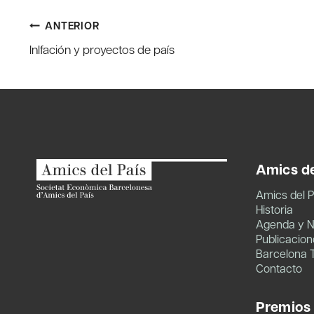
Navegación
ANTERIOR
Inlfación y proyectos de país
de
entradas
Amics de
Amics del P
Historia
Agenda y N
Publicacion
Barcelona 
Contacto
Premios