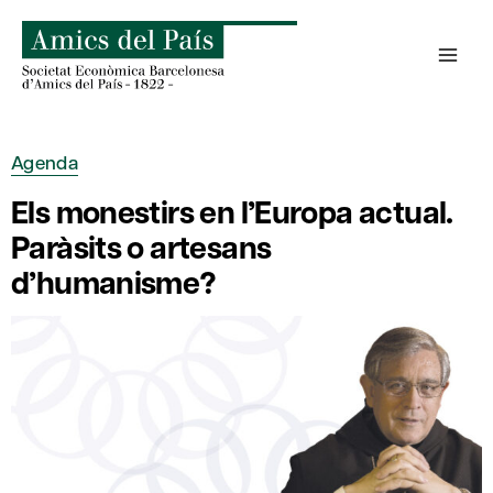
Saltar
al
contenido
Agenda
Els monestirs en l’Europa actual.
Paràsits o artesans
d’humanisme?