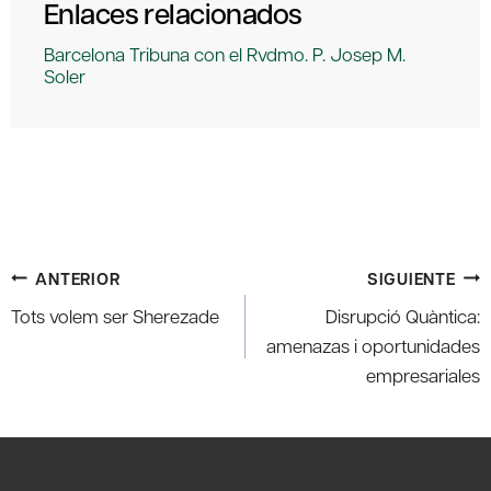
Enlaces relacionados
Barcelona Tribuna con el Rvdmo. P. Josep M.
Soler
Navegación
ANTERIOR
SIGUIENTE
de
Tots volem ser Sherezade
Disrupció Quàntica:
entradas
amenazas i oportunidades
empresariales