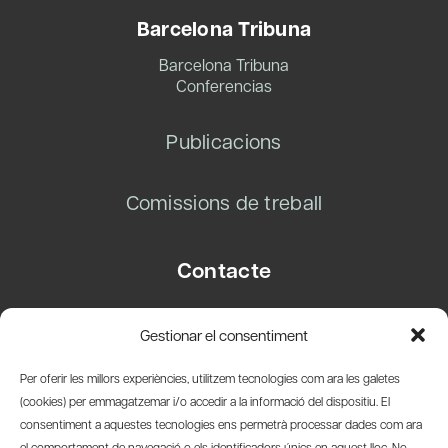
Barcelona Tribuna
Barcelona Tribuna
Conferencias
Publicacions
Comissions de treball
Contacte
Carrer Basea, 8
Gestionar el consentiment
08003 Barcelona
T.
+34 93 319 28 54
Per oferir les millors experiències, utilitzem tecnologies com ara les galetes
info@amicsdelpais.com
(cookies) per emmagatzemar i/o accedir a la informació del dispositiu. El
consentiment a aquestes tecnologies ens permetrà processar dades com ara
Suscripció Newsletter
el comportament de navegació o els identificadors únics en aquest lloc. No